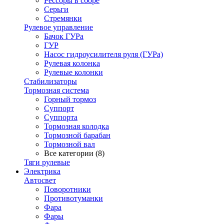
Рессоры в сборе
Серьги
Стремянки
Рулевое управление
Бачок ГУРа
ГУР
Насос гидроусилителя руля (ГУРа)
Рулевая колонка
Рулевые колонки
Стабилизаторы
Тормозная система
Горный тормоз
Суппорт
Суппорта
Тормозная колодка
Тормозной барабан
Тормозной вал
Все категории (8)
Тяги рулевые
Электрика
Автосвет
Поворотники
Противотуманки
Фара
Фары