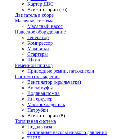
Картер ДВС
Все категории (16)
Двигатель в сборе
Масляная система
Масляный насос
Навесное оборудование
Генератор
Компрессор
Маховики
Стартеры
Шкив
Ременной привод
Приводные ремни, натяжители
Система охлаждения
Вентилятор (крыльчатка)
Вискомуфта
Водяная помпа
Интеркулер
Маслоохладитель
Патрубки
Все категории (8)
Топливная система
Педаль газа
Топливные насосы низкого давления
ТНВД