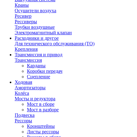
Краны
Осушители воздуха
Ресивер
Рессиверы
Трубки воздушные
Электромагнитный клапан
Расходники и другое
Для технического обслуживания (ТО)
Крепления
Трансмиссия и привод
Трансмиссия
Карданы
Коробки передач
Сцепление
Ходовая
Амортизаторы
Колёса
Мосты и редуктора
Мост в сборе
Мост в разборе
Подвеска
Рессоры
Кронштейны
Листы рессоры