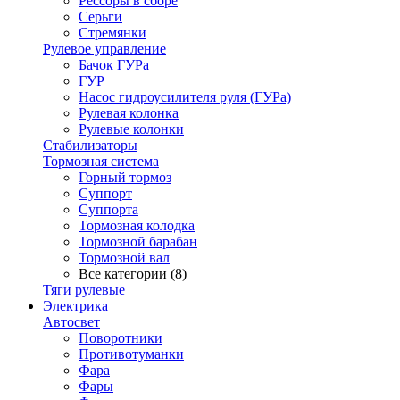
Рессоры в сборе
Серьги
Стремянки
Рулевое управление
Бачок ГУРа
ГУР
Насос гидроусилителя руля (ГУРа)
Рулевая колонка
Рулевые колонки
Стабилизаторы
Тормозная система
Горный тормоз
Суппорт
Суппорта
Тормозная колодка
Тормозной барабан
Тормозной вал
Все категории (8)
Тяги рулевые
Электрика
Автосвет
Поворотники
Противотуманки
Фара
Фары