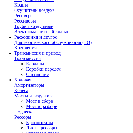
Краны
Осушители воздуха
Ресивер
Рессиверы
Трубки воздушные
Электромагнитный клапан
Расходники и другое
Для технического обслуживания (ТО)
Крепления
Трансмиссия и привод
Трансмиссия
Карданы
Коробки передач
Сцепление
Ходовая
Амортизаторы
Колёса
Мосты и редуктора
Мост в сборе
Мост в разборе
Подвеска
Рессоры
Кронштейны
Листы рессоры