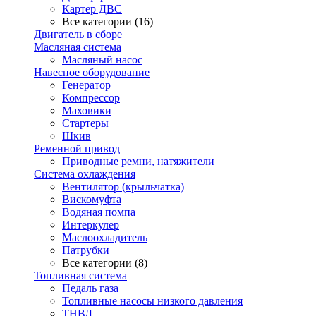
Картер ДВС
Все категории (16)
Двигатель в сборе
Масляная система
Масляный насос
Навесное оборудование
Генератор
Компрессор
Маховики
Стартеры
Шкив
Ременной привод
Приводные ремни, натяжители
Система охлаждения
Вентилятор (крыльчатка)
Вискомуфта
Водяная помпа
Интеркулер
Маслоохладитель
Патрубки
Все категории (8)
Топливная система
Педаль газа
Топливные насосы низкого давления
ТНВД