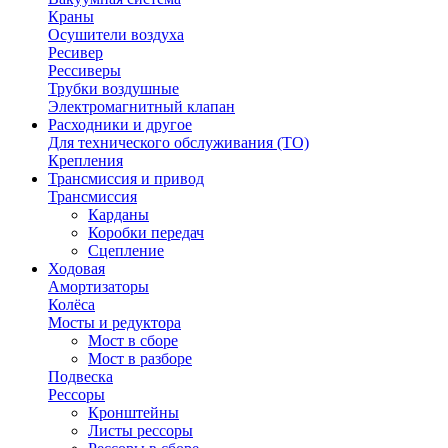
Краны
Осушители воздуха
Ресивер
Рессиверы
Трубки воздушные
Электромагнитный клапан
Расходники и другое
Для технического обслуживания (ТО)
Крепления
Трансмиссия и привод
Трансмиссия
Карданы
Коробки передач
Сцепление
Ходовая
Амортизаторы
Колёса
Мосты и редуктора
Мост в сборе
Мост в разборе
Подвеска
Рессоры
Кронштейны
Листы рессоры