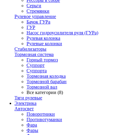
Рессоры в сборе
Серьги
Стремянки
Рулевое управление
Бачок ГУРа
ГУР
Насос гидроусилителя руля (ГУРа)
Рулевая колонка
Рулевые колонки
Стабилизаторы
Тормозная система
Горный тормоз
Суппорт
Суппорта
Тормозная колодка
Тормозной барабан
Тормозной вал
Все категории (8)
Тяги рулевые
Электрика
Автосвет
Поворотники
Противотуманки
Фара
Фары