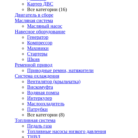
Картер ДВС
Все категории (16)
Двигатель в сборе
Масляная система
Масляный насос
Навесное оборудование
Генератор
Компрессор
Маховики
Стартеры
Шкив
Ременной привод
Приводные ремни, натяжители
Система охлаждения
Вентилятор (крыльчатка)
Вискомуфта
Водяная помпа
Интеркулер
Маслоохладитель
Патрубки
Все категории (8)
Топливная система
Педаль газа
Топливные насосы низкого давления
ТНВД