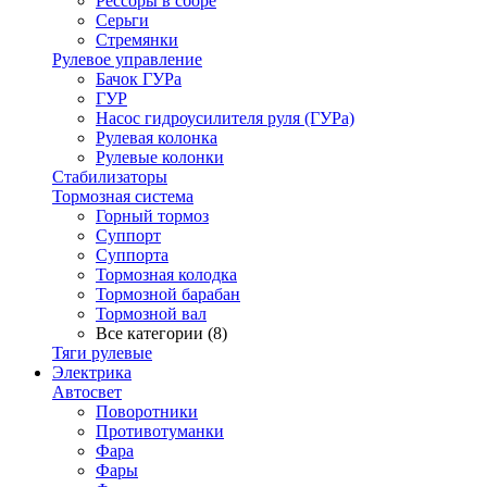
Рессоры в сборе
Серьги
Стремянки
Рулевое управление
Бачок ГУРа
ГУР
Насос гидроусилителя руля (ГУРа)
Рулевая колонка
Рулевые колонки
Стабилизаторы
Тормозная система
Горный тормоз
Суппорт
Суппорта
Тормозная колодка
Тормозной барабан
Тормозной вал
Все категории (8)
Тяги рулевые
Электрика
Автосвет
Поворотники
Противотуманки
Фара
Фары