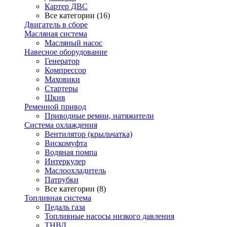
Картер ДВС
Все категории (16)
Двигатель в сборе
Масляная система
Масляный насос
Навесное оборудование
Генератор
Компрессор
Маховики
Стартеры
Шкив
Ременной привод
Приводные ремни, натяжители
Система охлаждения
Вентилятор (крыльчатка)
Вискомуфта
Водяная помпа
Интеркулер
Маслоохладитель
Патрубки
Все категории (8)
Топливная система
Педаль газа
Топливные насосы низкого давления
ТНВД