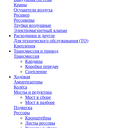
Краны
Осушители воздуха
Ресивер
Рессиверы
Трубки воздушные
Электромагнитный клапан
Расходники и другое
Для технического обслуживания (ТО)
Крепления
Трансмиссия и привод
Трансмиссия
Карданы
Коробки передач
Сцепление
Ходовая
Амортизаторы
Колёса
Мосты и редуктора
Мост в сборе
Мост в разборе
Подвеска
Рессоры
Кронштейны
Листы рессоры