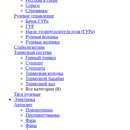
Рессоры в сборе
Серьги
Стремянки
Рулевое управление
Бачок ГУРа
ГУР
Насос гидроусилителя руля (ГУРа)
Рулевая колонка
Рулевые колонки
Стабилизаторы
Тормозная система
Горный тормоз
Суппорт
Суппорта
Тормозная колодка
Тормозной барабан
Тормозной вал
Все категории (8)
Тяги рулевые
Электрика
Автосвет
Поворотники
Противотуманки
Фара
Фары