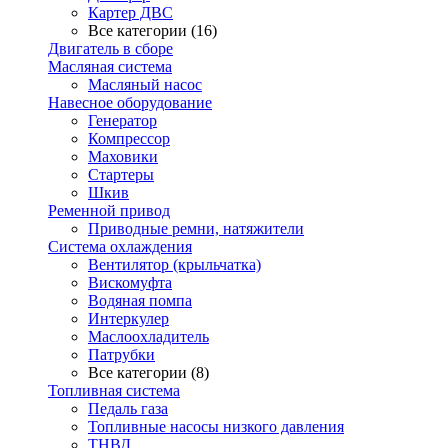
Картер ДВС
Все категории (16)
Двигатель в сборе
Масляная система
Масляный насос
Навесное оборудование
Генератор
Компрессор
Маховики
Стартеры
Шкив
Ременной привод
Приводные ремни, натяжители
Система охлаждения
Вентилятор (крыльчатка)
Вискомуфта
Водяная помпа
Интеркулер
Маслоохладитель
Патрубки
Все категории (8)
Топливная система
Педаль газа
Топливные насосы низкого давления
ТНВД