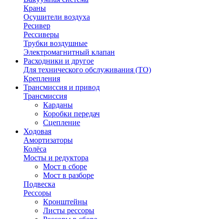
Краны
Осушители воздуха
Ресивер
Рессиверы
Трубки воздушные
Электромагнитный клапан
Расходники и другое
Для технического обслуживания (ТО)
Крепления
Трансмиссия и привод
Трансмиссия
Карданы
Коробки передач
Сцепление
Ходовая
Амортизаторы
Колёса
Мосты и редуктора
Мост в сборе
Мост в разборе
Подвеска
Рессоры
Кронштейны
Листы рессоры