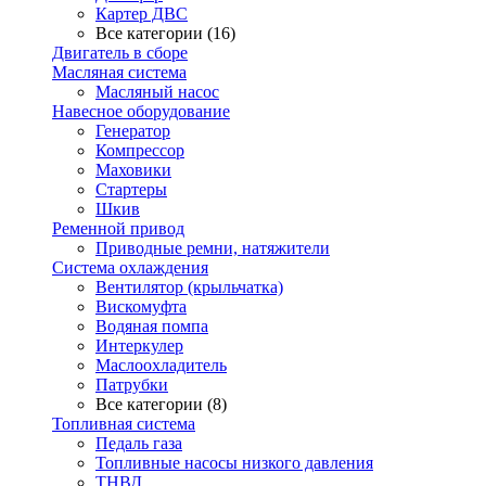
Картер ДВС
Все категории (16)
Двигатель в сборе
Масляная система
Масляный насос
Навесное оборудование
Генератор
Компрессор
Маховики
Стартеры
Шкив
Ременной привод
Приводные ремни, натяжители
Система охлаждения
Вентилятор (крыльчатка)
Вискомуфта
Водяная помпа
Интеркулер
Маслоохладитель
Патрубки
Все категории (8)
Топливная система
Педаль газа
Топливные насосы низкого давления
ТНВД