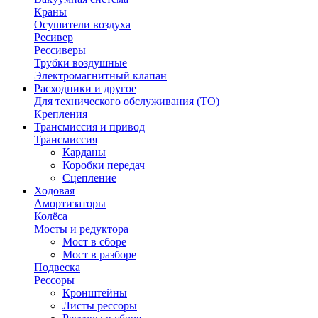
Краны
Осушители воздуха
Ресивер
Рессиверы
Трубки воздушные
Электромагнитный клапан
Расходники и другое
Для технического обслуживания (ТО)
Крепления
Трансмиссия и привод
Трансмиссия
Карданы
Коробки передач
Сцепление
Ходовая
Амортизаторы
Колёса
Мосты и редуктора
Мост в сборе
Мост в разборе
Подвеска
Рессоры
Кронштейны
Листы рессоры