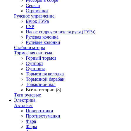
Рессоры в сборе
Серьги
Стремянки
Рулевое управление
Бачок ГУРа
ГУР
Насос гидроусилителя руля (ГУРа)
Рулевая колонка
Рулевые колонки
Стабилизаторы
Тормозная система
Горный тормоз
Суппорт
Суппорта
Тормозная колодка
Тормозной барабан
Тормозной вал
Все категории (8)
Тяги рулевые
Электрика
Автосвет
Поворотники
Противотуманки
Фара
Фары