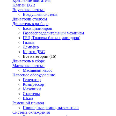
Крепление двигателя
Клапан EGR
Впускная система
Воздушная система
Двигатели столбом
Двигатель в разборе
Блок цилиндров
Газораспределительный механизм
ГБЦ (Головка блока цилиндров)
Гильза
Демпфер
Картер ДВС
Все категории (16)
Двигатель в сборе
Масляная система
Масляный насос
Навесное оборудование
Генератор
Компрессор
Маховики
Стартеры
Шкив
Ременной привод
Приводные ремни, натяжители
Система охлаждения