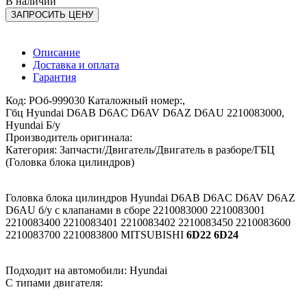
В наличии
ЗАПРОСИТЬ ЦЕНУ
Описание
Доставка и оплата
Гарантия
Код: РОб-999030 Каталожный номер:,
Гбц Hyundai D6AB D6AC D6AV D6AZ D6AU 2210083000,
Hyundai Б/у
Производитель оригинала:
Категория: Запчасти/Двигатель/Двигатель в разборе/ГБЦ
(Головка блока цилиндров)
Головка блока цилиндров Hyundai D6AB D6AC D6AV D6AZ
D6AU б/у с клапанами в сборе 2210083000 2210083001
2210083400 2210083401 2210083402 2210083450 2210083600
2210083700 2210083800 MITSUBISHI
6D22 6D24
Подходит на автомобили: Hyundai
С типами двигателя: