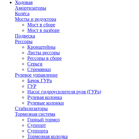
Ходовая
Амортизаторы
Колёса
Мосты и редуктора
Мост в сборе
Мост в разборе
Подвеска
Рессоры
Кронштейны
Листы рессоры
Рессоры в сборе
Серьги
Стремянки
Рулевое управление
Бачок ГУРа
ГУР
Насос гидроусилителя руля (ГУРа)
Рулевая колонка
Рулевые колонки
Стабилизаторы
Тормозная система
Горный тормоз
Суппорт
Суппорта
Тормозная колодка