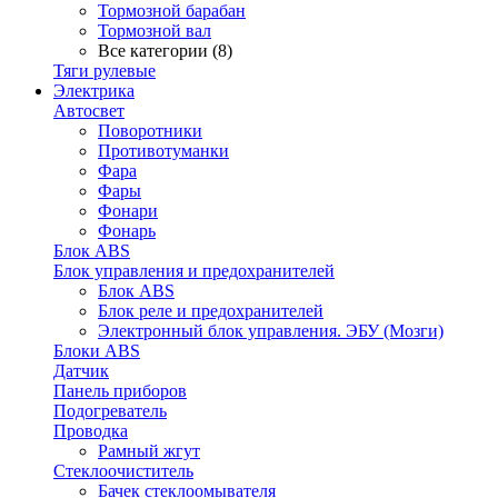
Тормозной барабан
Тормозной вал
Все категории (8)
Тяги рулевые
Электрика
Автосвет
Поворотники
Противотуманки
Фара
Фары
Фонари
Фонарь
Блок ABS
Блок управления и предохранителей
Блок ABS
Блок реле и предохранителей
Электронный блок управления. ЭБУ (Мозги)
Блоки ABS
Датчик
Панель приборов
Подогреватель
Проводка
Рамный жгут
Стеклоочиститель
Бачек стеклоомывателя