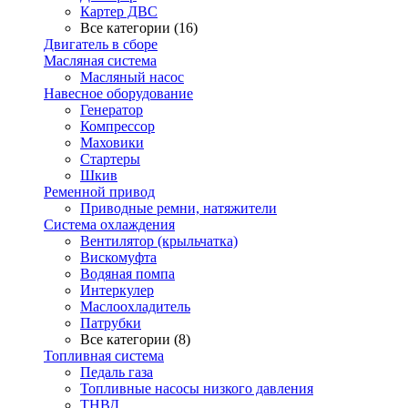
Картер ДВС
Все категории (16)
Двигатель в сборе
Масляная система
Масляный насос
Навесное оборудование
Генератор
Компрессор
Маховики
Стартеры
Шкив
Ременной привод
Приводные ремни, натяжители
Система охлаждения
Вентилятор (крыльчатка)
Вискомуфта
Водяная помпа
Интеркулер
Маслоохладитель
Патрубки
Все категории (8)
Топливная система
Педаль газа
Топливные насосы низкого давления
ТНВД