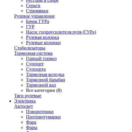
Рессоры в сборе
Серьги
Стремянки
Рулевое управление
Бачок ГУРа
ГУР
Насос гидроусилителя руля (ГУРа)
Рулевая колонка
Рулевые колонки
Стабилизаторы
Тормозная система
Горный тормоз
Суппорт
Суппорта
Тормозная колодка
Тормозной барабан
Тормозной вал
Все категории (8)
Тяги рулевые
Электрика
Автосвет
Поворотники
Противотуманки
Фара
Фары