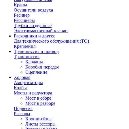
Краны
Осушители воздуха
Ресивер
Рессиверы
Трубки воздушные
Электромагнитный клапан
Расходники и другое
Для технического обслуживания (ТО)
Крепления
Трансмиссия и привод
Трансмиссия
Карданы
Коробки передач
Сцепление
Ходовая
Амортизаторы
Колёса
Мосты и редуктора
Мост в сборе
Мост в разборе
Подвеска
Рессоры
Кронштейны
Листы рессоры