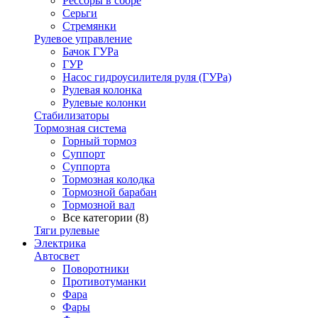
Рессоры в сборе
Серьги
Стремянки
Рулевое управление
Бачок ГУРа
ГУР
Насос гидроусилителя руля (ГУРа)
Рулевая колонка
Рулевые колонки
Стабилизаторы
Тормозная система
Горный тормоз
Суппорт
Суппорта
Тормозная колодка
Тормозной барабан
Тормозной вал
Все категории (8)
Тяги рулевые
Электрика
Автосвет
Поворотники
Противотуманки
Фара
Фары