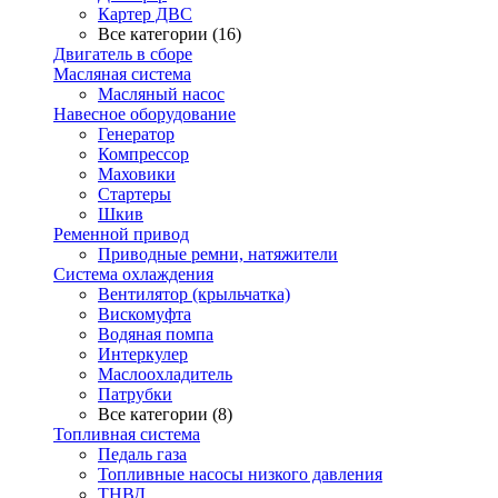
Картер ДВС
Все категории (16)
Двигатель в сборе
Масляная система
Масляный насос
Навесное оборудование
Генератор
Компрессор
Маховики
Стартеры
Шкив
Ременной привод
Приводные ремни, натяжители
Система охлаждения
Вентилятор (крыльчатка)
Вискомуфта
Водяная помпа
Интеркулер
Маслоохладитель
Патрубки
Все категории (8)
Топливная система
Педаль газа
Топливные насосы низкого давления
ТНВД