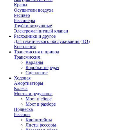
Краны
Осушители воздуха
Ресивер
Рессиверы
Трубки воздушные
Электромагнитный клапан
Расходники и другое
Для технического обслуживания (ТО)
Крепления
Трансмиссия и привод
Трансмиссия
Карданы
Коробки передач
Сцепление
Ходовая
Амортизаторы
Колёса
Мосты и редуктора
Мост в сборе
Мост в разборе
Подвеска
Рессоры
Кронштейны
Листы рессоры