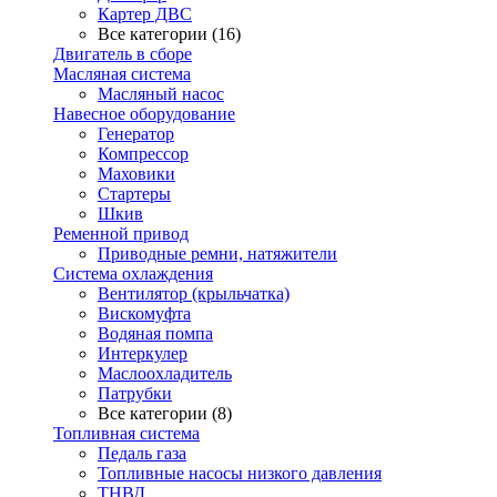
Картер ДВС
Все категории (16)
Двигатель в сборе
Масляная система
Масляный насос
Навесное оборудование
Генератор
Компрессор
Маховики
Стартеры
Шкив
Ременной привод
Приводные ремни, натяжители
Система охлаждения
Вентилятор (крыльчатка)
Вискомуфта
Водяная помпа
Интеркулер
Маслоохладитель
Патрубки
Все категории (8)
Топливная система
Педаль газа
Топливные насосы низкого давления
ТНВД