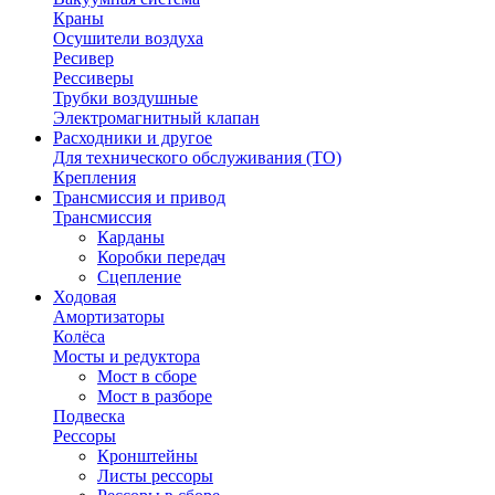
Краны
Осушители воздуха
Ресивер
Рессиверы
Трубки воздушные
Электромагнитный клапан
Расходники и другое
Для технического обслуживания (ТО)
Крепления
Трансмиссия и привод
Трансмиссия
Карданы
Коробки передач
Сцепление
Ходовая
Амортизаторы
Колёса
Мосты и редуктора
Мост в сборе
Мост в разборе
Подвеска
Рессоры
Кронштейны
Листы рессоры