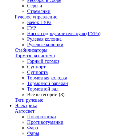
Рессоры в сборе
Серьги
Стремянки
Рулевое управление
Бачок ГУРа
ГУР
Насос гидроусилителя руля (ГУРа)
Рулевая колонка
Рулевые колонки
Стабилизаторы
Тормозная система
Горный тормоз
Суппорт
Суппорта
Тормозная колодка
Тормозной барабан
Тормозной вал
Все категории (8)
Тяги рулевые
Электрика
Автосвет
Поворотники
Противотуманки
Фара
Фары