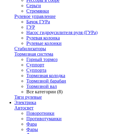
Рессоры в сборе
Серьги
Стремянки
Рулевое управление
Бачок ГУРа
ГУР
Насос гидроусилителя руля (ГУРа)
Рулевая колонка
Рулевые колонки
Стабилизаторы
Тормозная система
Горный тормоз
Суппорт
Суппорта
Тормозная колодка
Тормозной барабан
Тормозной вал
Все категории (8)
Тяги рулевые
Электрика
Автосвет
Поворотники
Противотуманки
Фара
Фары