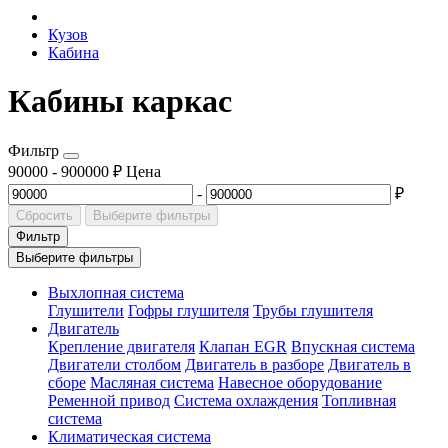
Кузов
Кабина
Кабины каркас
Фильтр
90000
-
900000
₽
Цена
-
₽
Сбросить
Выберите фильтры
Фильтр
Выберите фильтры
Выхлопная система
Глушители
Гофры глушителя
Трубы глушителя
Двигатель
Крепление двигателя
Клапан EGR
Впускная система
Двигатели столбом
Двигатель в разборе
Двигатель в
сборе
Масляная система
Навесное оборудование
Ременной привод
Система охлаждения
Топливная
система
Климатическая система