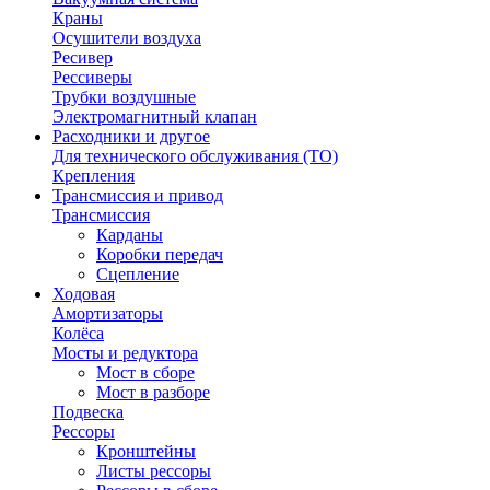
Краны
Осушители воздуха
Ресивер
Рессиверы
Трубки воздушные
Электромагнитный клапан
Расходники и другое
Для технического обслуживания (ТО)
Крепления
Трансмиссия и привод
Трансмиссия
Карданы
Коробки передач
Сцепление
Ходовая
Амортизаторы
Колёса
Мосты и редуктора
Мост в сборе
Мост в разборе
Подвеска
Рессоры
Кронштейны
Листы рессоры