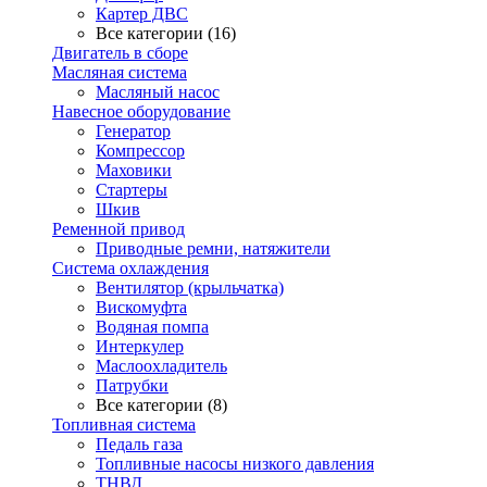
Картер ДВС
Все категории (16)
Двигатель в сборе
Масляная система
Масляный насос
Навесное оборудование
Генератор
Компрессор
Маховики
Стартеры
Шкив
Ременной привод
Приводные ремни, натяжители
Система охлаждения
Вентилятор (крыльчатка)
Вискомуфта
Водяная помпа
Интеркулер
Маслоохладитель
Патрубки
Все категории (8)
Топливная система
Педаль газа
Топливные насосы низкого давления
ТНВД