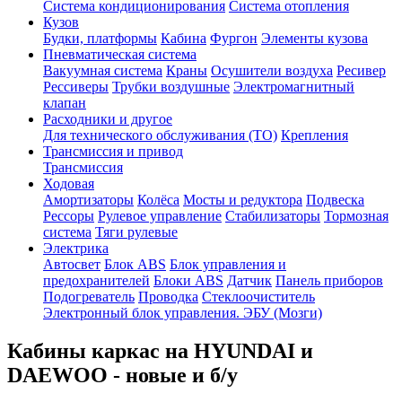
Система кондиционирования
Система отопления
Кузов
Будки, платформы
Кабина
Фургон
Элементы кузова
Пневматическая система
Вакуумная система
Краны
Осушители воздуха
Ресивер
Рессиверы
Трубки воздушные
Электромагнитный
клапан
Расходники и другое
Для технического обслуживания (ТО)
Крепления
Трансмиссия и привод
Трансмиссия
Ходовая
Амортизаторы
Колёса
Мосты и редуктора
Подвеска
Рессоры
Рулевое управление
Стабилизаторы
Тормозная
система
Тяги рулевые
Электрика
Автосвет
Блок ABS
Блок управления и
предохранителей
Блоки ABS
Датчик
Панель приборов
Подогреватель
Проводка
Стеклоочиститель
Электронный блок управления. ЭБУ (Мозги)
Кабины каркас на HYUNDAI и
DAEWOO - новые и б/у