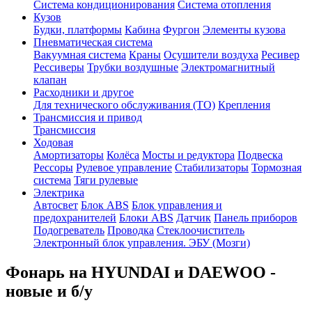
Система кондиционирования
Система отопления
Кузов
Будки, платформы
Кабина
Фургон
Элементы кузова
Пневматическая система
Вакуумная система
Краны
Осушители воздуха
Ресивер
Рессиверы
Трубки воздушные
Электромагнитный
клапан
Расходники и другое
Для технического обслуживания (ТО)
Крепления
Трансмиссия и привод
Трансмиссия
Ходовая
Амортизаторы
Колёса
Мосты и редуктора
Подвеска
Рессоры
Рулевое управление
Стабилизаторы
Тормозная
система
Тяги рулевые
Электрика
Автосвет
Блок ABS
Блок управления и
предохранителей
Блоки ABS
Датчик
Панель приборов
Подогреватель
Проводка
Стеклоочиститель
Электронный блок управления. ЭБУ (Мозги)
Фонарь на HYUNDAI и DAEWOO -
новые и б/у