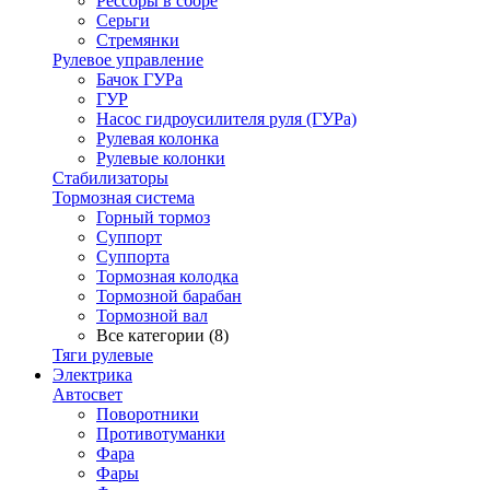
Рессоры в сборе
Серьги
Стремянки
Рулевое управление
Бачок ГУРа
ГУР
Насос гидроусилителя руля (ГУРа)
Рулевая колонка
Рулевые колонки
Стабилизаторы
Тормозная система
Горный тормоз
Суппорт
Суппорта
Тормозная колодка
Тормозной барабан
Тормозной вал
Все категории (8)
Тяги рулевые
Электрика
Автосвет
Поворотники
Противотуманки
Фара
Фары