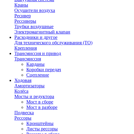
Краны
Осушители воздуха
Ресивер
Рессиверы
Трубки воздушные
Электромагнитный клапан
Расходники и другое
Для технического обслуживания (ТО)
Крепления
Трансмиссия и привод
Трансмиссия
Карданы
Коробки передач
Сцепление
Ходовая
Амортизаторы
Колёса
Мосты и редуктора
Мост в сборе
Мост в разборе
Подвеска
Рессоры
Кронштейны
Листы рессоры