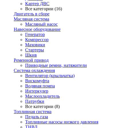
Картер ДВС
Все категории (16)
Двигатель в сборе
Масляная система
Масляный насос
Навесное оборудование
Генератор
Компрессор
Маховики
Стартеры
Шкив
Ременной привод
Приводные ремни, натяжители
Система охлаждения
Вентилятор (крыльчатка)
Вискомуфта
Водяная помпа
Интеркулер
Маслоохладитель
Патрубки
Все категории (8)
Топливная система
Педаль газа
Топливные насосы низкого давления
ТНВД