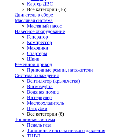
Картер ДВС
Все категории (16)
Двигатель в сборе
Масляная система
Масляный насос
Навесное оборудование
Генератор
Компрессор
Маховики
Стартеры
Шкив
Ременной привод
Приводные ремни, натяжители
Система охлаждения
Вентилятор (крыльчатка)
Вискомуфта
Водяная помпа
Интеркулер
Маслоохладитель
Патрубки
Все категории (8)
Топливная система
Педаль газа
Топливные насосы низкого давления
ТНВД