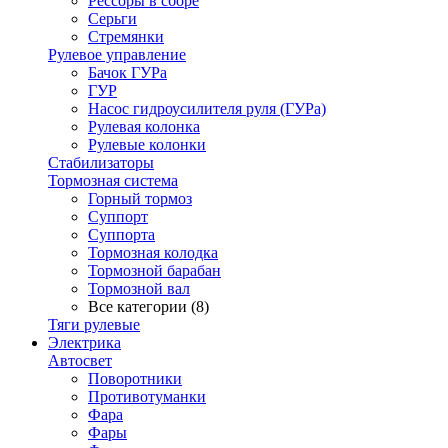
Рессоры в сборе
Серьги
Стремянки
Рулевое управление
Бачок ГУРа
ГУР
Насос гидроусилителя руля (ГУРа)
Рулевая колонка
Рулевые колонки
Стабилизаторы
Тормозная система
Горный тормоз
Суппорт
Суппорта
Тормозная колодка
Тормозной барабан
Тормозной вал
Все категории (8)
Тяги рулевые
Электрика
Автосвет
Поворотники
Противотуманки
Фара
Фары