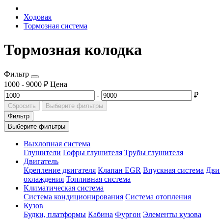
Ходовая
Тормозная система
Тормозная колодка
Фильтр
1000
-
9000
₽
Цена
-
₽
Сбросить
Выберите фильтры
Фильтр
Выберите фильтры
Выхлопная система
Глушители
Гофры глушителя
Трубы глушителя
Двигатель
Крепление двигателя
Клапан EGR
Впускная система
Дви
охлаждения
Топливная система
Климатическая система
Система кондиционирования
Система отопления
Кузов
Будки, платформы
Кабина
Фургон
Элементы кузова