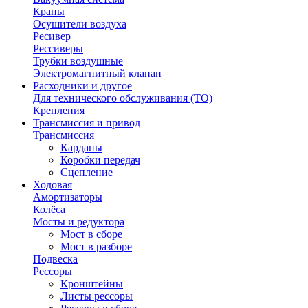
Краны
Осушители воздуха
Ресивер
Рессиверы
Трубки воздушные
Электромагнитный клапан
Расходники и другое
Для технического обслуживания (ТО)
Крепления
Трансмиссия и привод
Трансмиссия
Карданы
Коробки передач
Сцепление
Ходовая
Амортизаторы
Колёса
Мосты и редуктора
Мост в сборе
Мост в разборе
Подвеска
Рессоры
Кронштейны
Листы рессоры