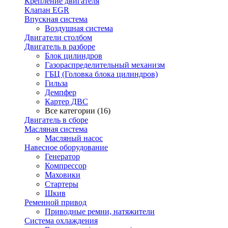
Крепление двигателя
Клапан EGR
Впускная система
Воздушная система
Двигатели столбом
Двигатель в разборе
Блок цилиндров
Газораспределительный механизм
ГБЦ (Головка блока цилиндров)
Гильза
Демпфер
Картер ДВС
Все категории (16)
Двигатель в сборе
Масляная система
Масляный насос
Навесное оборудование
Генератор
Компрессор
Маховики
Стартеры
Шкив
Ременной привод
Приводные ремни, натяжители
Система охлаждения