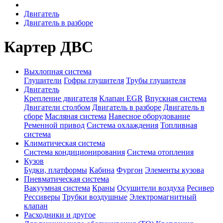
Двигатель
Двигатель в разборе
Картер ДВС
Выхлопная система
Глушители
Гофры глушителя
Трубы глушителя
Двигатель
Крепление двигателя
Клапан EGR
Впускная система
Двигатели столбом
Двигатель в разборе
Двигатель в
сборе
Масляная система
Навесное оборудование
Ременной привод
Система охлаждения
Топливная
система
Климатическая система
Система кондиционирования
Система отопления
Кузов
Будки, платформы
Кабина
Фургон
Элементы кузова
Пневматическая система
Вакуумная система
Краны
Осушители воздуха
Ресивер
Рессиверы
Трубки воздушные
Электромагнитный
клапан
Расходники и другое