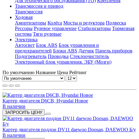
Для технического обслуживания (ТО)
Крепления
Трансмиссия и привод
Трансмиссия
Ходовая
Амортизаторы
Колёса
Мосты и редуктора
Подвеска
Рессоры
Рулевое управление
Стабилизаторы
Тормозная
система
Тяги рулевые
Электрика
Автосвет
Блок ABS
Блок управления и
предохранителей
Блоки ABS
Датчик
Панель приборов
Подогреватель
Проводка
Стеклоочиститель
Электронный блок управления. ЭБУ (Мозги)
По умолчанию
Название
Цена
Рейтинг
Картер двигателя D6CB, Hyundai Новое
В наличии
ЗАПРОСИТЬ ЦЕНУ
Картер двигателя поддон DV11 daewoo Doosan, DAEWOO Б/у
В наличии