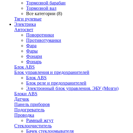
Тормозной барабан
Тормозной вал
Все категории (8)
Тяги рулевые
Электрика
Автосвет
Поворотники
Противотуманки
Фара
Фары
Фонари
Фонарь
Блок ABS
Блок управления и предохранителей
Блок ABS
Блок реле и предохранителей
Электронный блок управления. ЭБУ (Мозги)
Блоки ABS
Датчик
Панель приборов
Подогреватель
Проводка
Рамный жгут
Стеклоочиститель
Бачек стеклоомывателя