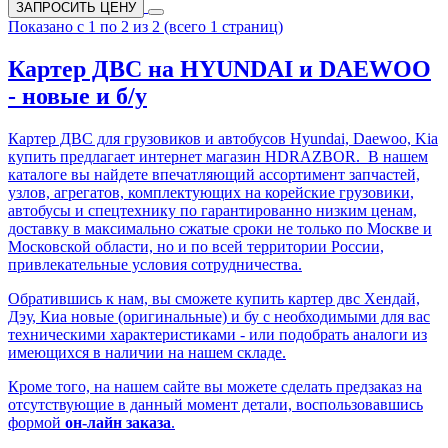
ЗАПРОСИТЬ ЦЕНУ
Показано с 1 по 2 из 2 (всего 1 страниц)
Картер ДВС на HYUNDAI и DAEWOO
- новые и б/у
Картер ДВС для грузовиков и автобусов Hyundai, Daewoo, Kia
купить предлагает интернет магазин HDRAZBOR. В нашем
каталоге вы найдете впечатляющий ассортимент запчастей,
узлов, агрегатов, комплектующих на корейские грузовики,
автобусы и спецтехнику по гарантированно низким ценам,
доставку в максимально сжатые сроки не только по Москве и
Московской области, но и по всей территории России,
привлекательные условия сотрудничества.
Обратившись к нам, вы сможете купить
картер двс
Хендай,
Дэу, Киа новые (оригинальные) и бу с необходимыми для вас
техническими характеристиками - или подобрать аналоги из
имеющихся в наличии на нашем складе.
Кроме того, на нашем сайте вы можете сделать предзаказ на
отсутствующие в данный момент детали, воспользовавшись
формой
он-лайн заказа
.