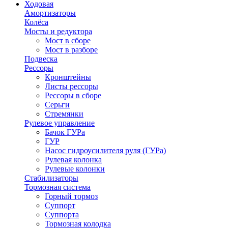
Ходовая
Амортизаторы
Колёса
Мосты и редуктора
Мост в сборе
Мост в разборе
Подвеска
Рессоры
Кронштейны
Листы рессоры
Рессоры в сборе
Серьги
Стремянки
Рулевое управление
Бачок ГУРа
ГУР
Насос гидроусилителя руля (ГУРа)
Рулевая колонка
Рулевые колонки
Стабилизаторы
Тормозная система
Горный тормоз
Суппорт
Суппорта
Тормозная колодка