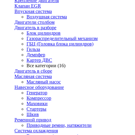
Крепление двигателя
Клапан EGR
Впускная система
Воздушная система
Двигатели столбом
Двигатель в разборе
Блок цилиндров
Газораспределительный механизм
ГБЦ (Головка блока цилиндров)
Гильза
Демпфер
Картер ДВС
Все категории (16)
Двигатель в сборе
Масляная система
Масляный насос
Навесное оборудование
Генератор
Компрессор
Маховики
Стартеры
Шкив
Ременной привод
Приводные ремни, натяжители
Система охлаждения