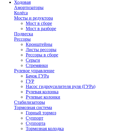
Ходовая
Амортизаторы
Колёса
Мосты и редуктора
Мост в сборе
Мост в разборе
Подвеска
Рессоры
Кронштейны
Листы рессоры
Рессоры в сборе
Серьги
Стремянки
Рулевое управление
Бачок ГУРа
ГУР
Насос гидроусилителя руля (ГУРа)
Рулевая колонка
Рулевые колонки
Стабилизаторы
Тормозная система
Горный тормоз
Суппорт
Суппорта
Тормозная колодка