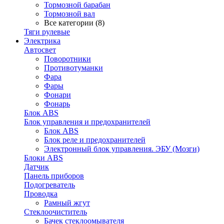
Тормозной барабан
Тормозной вал
Все категории (8)
Тяги рулевые
Электрика
Автосвет
Поворотники
Противотуманки
Фара
Фары
Фонари
Фонарь
Блок ABS
Блок управления и предохранителей
Блок ABS
Блок реле и предохранителей
Электронный блок управления. ЭБУ (Мозги)
Блоки ABS
Датчик
Панель приборов
Подогреватель
Проводка
Рамный жгут
Стеклоочиститель
Бачек стеклоомывателя