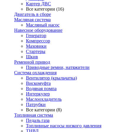
Картер ДВС
Все категории (16)
Двигатель в сборе
Масляная система
Масляный насос
Навесное оборудование
Генератор
Компрессор
Маховики
Стартеры
Шкив
Ременной привод
Приводные ремни, натяжители
Система охлаждения
Вентилятор (крыльчатка)
Вискомуфта
Водяная помпа
Интеркулер
Маслоохладитель
Патрубки
Все категории (8)
Топливная система
Педаль газа
Топливные насосы низкого давления
ТНВД