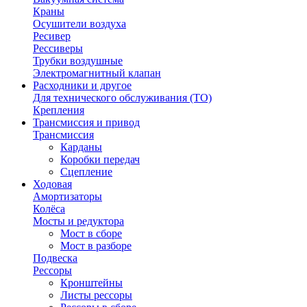
Краны
Осушители воздуха
Ресивер
Рессиверы
Трубки воздушные
Электромагнитный клапан
Расходники и другое
Для технического обслуживания (ТО)
Крепления
Трансмиссия и привод
Трансмиссия
Карданы
Коробки передач
Сцепление
Ходовая
Амортизаторы
Колёса
Мосты и редуктора
Мост в сборе
Мост в разборе
Подвеска
Рессоры
Кронштейны
Листы рессоры