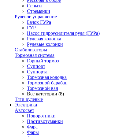
Рессоры в сборе
Серьги
Стремянки
Рулевое управление
Бачок ГУРа
ГУР
Насос гидроусилителя руля (ГУРа)
Рулевая колонка
Рулевые колонки
Стабилизаторы
Тормозная система
Горный тормоз
Суппорт
Суппорта
Тормозная колодка
Тормозной барабан
Тормозной вал
Все категории (8)
Тяги рулевые
Электрика
Автосвет
Поворотники
Противотуманки
Фара
Фары