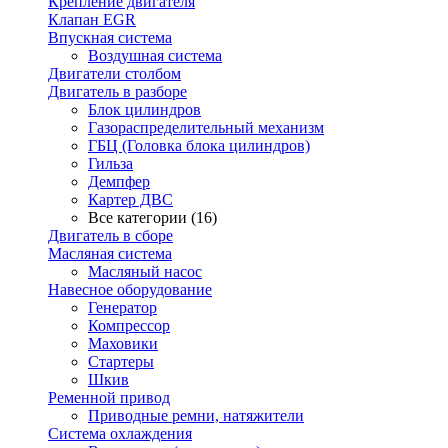
Крепление двигателя
Клапан EGR
Впускная система
Воздушная система
Двигатели столбом
Двигатель в разборе
Блок цилиндров
Газораспределительный механизм
ГБЦ (Головка блока цилиндров)
Гильза
Демпфер
Картер ДВС
Все категории (16)
Двигатель в сборе
Масляная система
Масляный насос
Навесное оборудование
Генератор
Компрессор
Маховики
Стартеры
Шкив
Ременной привод
Приводные ремни, натяжители
Система охлаждения