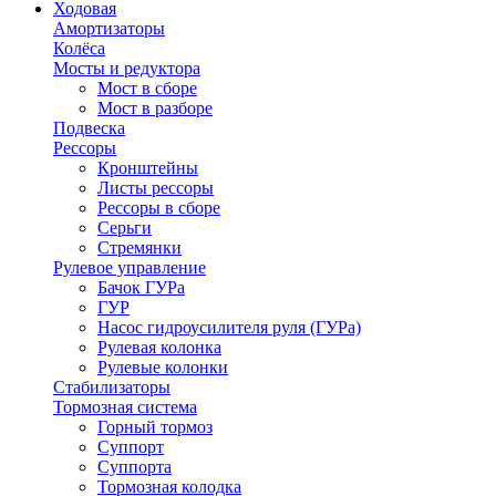
Ходовая
Амортизаторы
Колёса
Мосты и редуктора
Мост в сборе
Мост в разборе
Подвеска
Рессоры
Кронштейны
Листы рессоры
Рессоры в сборе
Серьги
Стремянки
Рулевое управление
Бачок ГУРа
ГУР
Насос гидроусилителя руля (ГУРа)
Рулевая колонка
Рулевые колонки
Стабилизаторы
Тормозная система
Горный тормоз
Суппорт
Суппорта
Тормозная колодка