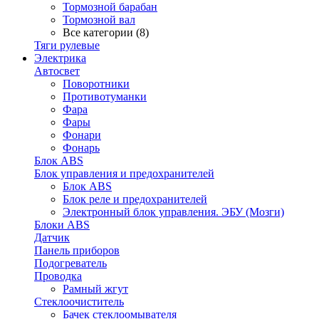
Тормозной барабан
Тормозной вал
Все категории (8)
Тяги рулевые
Электрика
Автосвет
Поворотники
Противотуманки
Фара
Фары
Фонари
Фонарь
Блок ABS
Блок управления и предохранителей
Блок ABS
Блок реле и предохранителей
Электронный блок управления. ЭБУ (Мозги)
Блоки ABS
Датчик
Панель приборов
Подогреватель
Проводка
Рамный жгут
Стеклоочиститель
Бачек стеклоомывателя