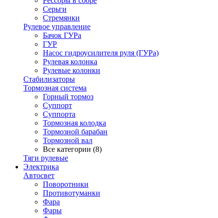
Рессоры в сборе
Серьги
Стремянки
Рулевое управление
Бачок ГУРа
ГУР
Насос гидроусилителя руля (ГУРа)
Рулевая колонка
Рулевые колонки
Стабилизаторы
Тормозная система
Горный тормоз
Суппорт
Суппорта
Тормозная колодка
Тормозной барабан
Тормозной вал
Все категории (8)
Тяги рулевые
Электрика
Автосвет
Поворотники
Противотуманки
Фара
Фары