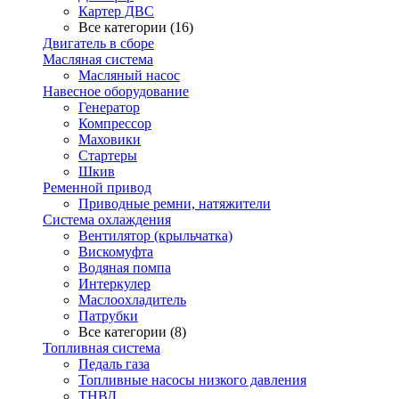
Картер ДВС
Все категории (16)
Двигатель в сборе
Масляная система
Масляный насос
Навесное оборудование
Генератор
Компрессор
Маховики
Стартеры
Шкив
Ременной привод
Приводные ремни, натяжители
Система охлаждения
Вентилятор (крыльчатка)
Вискомуфта
Водяная помпа
Интеркулер
Маслоохладитель
Патрубки
Все категории (8)
Топливная система
Педаль газа
Топливные насосы низкого давления
ТНВД