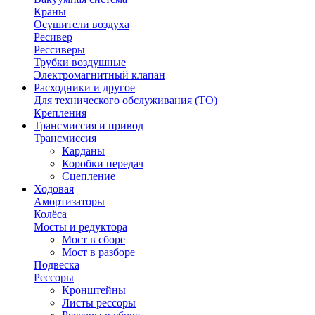
Краны
Осушители воздуха
Ресивер
Рессиверы
Трубки воздушные
Электромагнитный клапан
Расходники и другое
Для технического обслуживания (ТО)
Крепления
Трансмиссия и привод
Трансмиссия
Карданы
Коробки передач
Сцепление
Ходовая
Амортизаторы
Колёса
Мосты и редуктора
Мост в сборе
Мост в разборе
Подвеска
Рессоры
Кронштейны
Листы рессоры