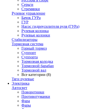
Рессоры в сборе
Серьги
Стремянки
Рулевое управление
Бачок ГУРа
ГУР
Насос гидроусилителя руля (ГУРа)
Рулевая колонка
Рулевые колонки
Стабилизаторы
Тормозная система
Горный тормоз
Суппорт
Суппорта
Тормозная колодка
Тормозной барабан
Тормозной вал
Все категории (8)
Тяги рулевые
Электрика
Автосвет
Поворотники
Противотуманки
Фара
Фары