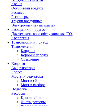
Краны
Осушители воздуха
Ресивер
Рессиверы
Трубки воздушные
Электромагнитный клапан
Расходники и другое
Для технического обслуживания (ТО)
Крепления
Трансмиссия и привод
Трансмиссия
Карданы
Коробки передач
Сцепление
Ходовая
Амортизаторы
Колёса
Мосты и редуктора
Мост в сборе
Мост в разборе
Подвеска
Рессоры
Кронштейны
Листы рессоры