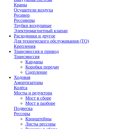
Краны
Осушители воздуха
Ресивер
Рессиверы
Трубки воздушные
Электромагнитный клапан
Расходники и другое
Для технического обслуживания (ТО)
Крепления
Трансмиссия и привод
Трансмиссия
Карданы
Коробки передач
Сцепление
Ходовая
Амортизаторы
Колёса
Мосты и редуктора
Мост в сборе
Мост в разборе
Подвеска
Рессоры
Кронштейны
Листы рессоры