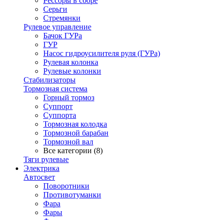
Рессоры в сборе
Серьги
Стремянки
Рулевое управление
Бачок ГУРа
ГУР
Насос гидроусилителя руля (ГУРа)
Рулевая колонка
Рулевые колонки
Стабилизаторы
Тормозная система
Горный тормоз
Суппорт
Суппорта
Тормозная колодка
Тормозной барабан
Тормозной вал
Все категории (8)
Тяги рулевые
Электрика
Автосвет
Поворотники
Противотуманки
Фара
Фары