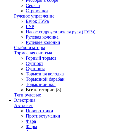
Рессоры в сборе
Серьги
Стремянки
Рулевое управление
Бачок ГУРа
ГУР
Насос гидроусилителя руля (ГУРа)
Рулевая колонка
Рулевые колонки
Стабилизаторы
Тормозная система
Горный тормоз
Суппорт
Суппорта
Тормозная колодка
Тормозной барабан
Тормозной вал
Все категории (8)
Тяги рулевые
Электрика
Автосвет
Поворотники
Противотуманки
Фара
Фары