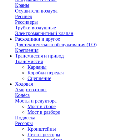
Краны
Осушители воздуха
Ресивер
Рессиверы
Трубки воздушные
Электромагнитный клапан
Расходники и другое
Для технического обслуживания (ТО)
Крепления
Трансмиссия и привод
Трансмиссия
Карданы
Коробки передач
Сцепление
Ходовая
Амортизаторы
Колёса
Мосты и редуктора
Мост в сборе
Мост в разборе
Подвеска
Рессоры
Кронштейны
Листы рессоры