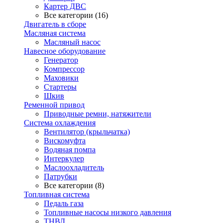
Картер ДВС
Все категории (16)
Двигатель в сборе
Масляная система
Масляный насос
Навесное оборудование
Генератор
Компрессор
Маховики
Стартеры
Шкив
Ременной привод
Приводные ремни, натяжители
Система охлаждения
Вентилятор (крыльчатка)
Вискомуфта
Водяная помпа
Интеркулер
Маслоохладитель
Патрубки
Все категории (8)
Топливная система
Педаль газа
Топливные насосы низкого давления
ТНВД