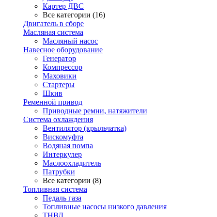
Картер ДВС
Все категории (16)
Двигатель в сборе
Масляная система
Масляный насос
Навесное оборудование
Генератор
Компрессор
Маховики
Стартеры
Шкив
Ременной привод
Приводные ремни, натяжители
Система охлаждения
Вентилятор (крыльчатка)
Вискомуфта
Водяная помпа
Интеркулер
Маслоохладитель
Патрубки
Все категории (8)
Топливная система
Педаль газа
Топливные насосы низкого давления
ТНВД