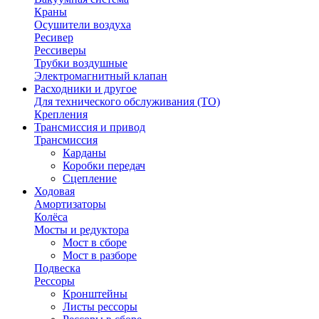
Краны
Осушители воздуха
Ресивер
Рессиверы
Трубки воздушные
Электромагнитный клапан
Расходники и другое
Для технического обслуживания (ТО)
Крепления
Трансмиссия и привод
Трансмиссия
Карданы
Коробки передач
Сцепление
Ходовая
Амортизаторы
Колёса
Мосты и редуктора
Мост в сборе
Мост в разборе
Подвеска
Рессоры
Кронштейны
Листы рессоры