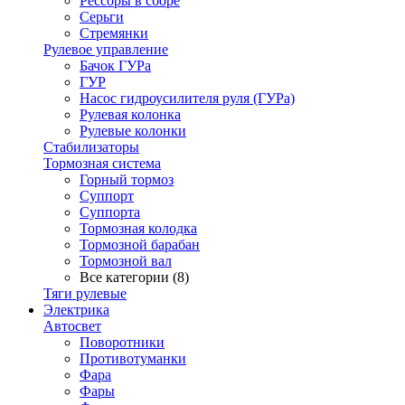
Рессоры в сборе
Серьги
Стремянки
Рулевое управление
Бачок ГУРа
ГУР
Насос гидроусилителя руля (ГУРа)
Рулевая колонка
Рулевые колонки
Стабилизаторы
Тормозная система
Горный тормоз
Суппорт
Суппорта
Тормозная колодка
Тормозной барабан
Тормозной вал
Все категории (8)
Тяги рулевые
Электрика
Автосвет
Поворотники
Противотуманки
Фара
Фары