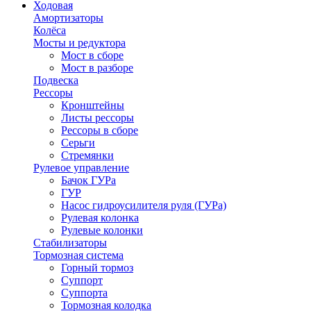
Ходовая
Амортизаторы
Колёса
Мосты и редуктора
Мост в сборе
Мост в разборе
Подвеска
Рессоры
Кронштейны
Листы рессоры
Рессоры в сборе
Серьги
Стремянки
Рулевое управление
Бачок ГУРа
ГУР
Насос гидроусилителя руля (ГУРа)
Рулевая колонка
Рулевые колонки
Стабилизаторы
Тормозная система
Горный тормоз
Суппорт
Суппорта
Тормозная колодка