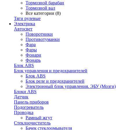
Тормозной барабан
Тормозной вал
Все категории (8)
Тяги рулевые
Электрика
Автосвет
Поворотники
Противотуманки
Фара
Фары
Фонари
Фонарь
Блок ABS
Блок управления и предохранителей
Блок ABS
Блок реле и предохранителей
Электронный блок управления. ЭБУ (Мозги)
Блоки ABS
Датчик
Панель приборов
Подогреватель
Проводка
Рамный жгут
Стеклоочиститель
Бачек стеклоомывателя