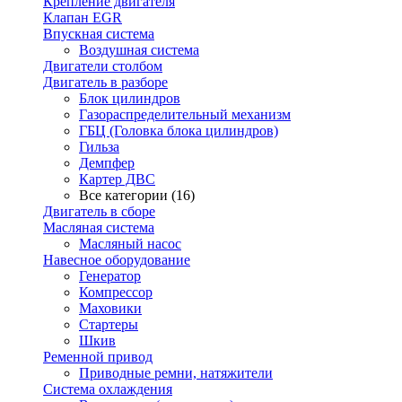
Крепление двигателя
Клапан EGR
Впускная система
Воздушная система
Двигатели столбом
Двигатель в разборе
Блок цилиндров
Газораспределительный механизм
ГБЦ (Головка блока цилиндров)
Гильза
Демпфер
Картер ДВС
Все категории (16)
Двигатель в сборе
Масляная система
Масляный насос
Навесное оборудование
Генератор
Компрессор
Маховики
Стартеры
Шкив
Ременной привод
Приводные ремни, натяжители
Система охлаждения