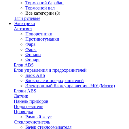
Тормозной барабан
Тормозной вал
Все категории (8)
Тяги рулевые
Электрика
Автосвет
Поворотники
Противотуманки
Фара
Фары
Фонари
Фонарь
Блок ABS
Блок управления и предохранителей
Блок ABS
Блок реле и предохранителей
Электронный блок управления. ЭБУ (Мозги)
Блоки ABS
Датчик
Панель приборов
Подогреватель
Проводка
Рамный жгут
Стеклоочиститель
Бачек стеклоомывателя