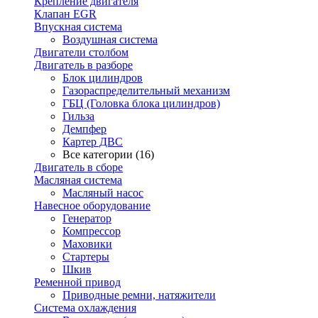
Крепление двигателя
Клапан EGR
Впускная система
Воздушная система
Двигатели столбом
Двигатель в разборе
Блок цилиндров
Газораспределительный механизм
ГБЦ (Головка блока цилиндров)
Гильза
Демпфер
Картер ДВС
Все категории (16)
Двигатель в сборе
Масляная система
Масляный насос
Навесное оборудование
Генератор
Компрессор
Маховики
Стартеры
Шкив
Ременной привод
Приводные ремни, натяжители
Система охлаждения