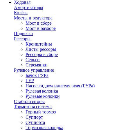
Ходовая
Амортизаторы
Колёса
Мосты и редуктора
Мост в сборе
Мост в разборе
Подвеска
Рессоры
Кронштейны
Листы рессоры
Рессоры в сборе
Серьги
Стремянки
Рулевое управление
Бачок ГУРа
ГУР
Насос гидроусилителя руля (ГУРа)
Рулевая колонка
Рулевые колонки
Стабилизаторы
Тормозная система
Горный тормоз
Суппорт
Суппорта
Тормозная колодка