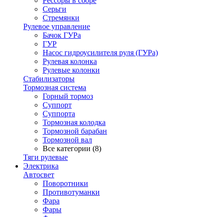
Рессоры в сборе
Серьги
Стремянки
Рулевое управление
Бачок ГУРа
ГУР
Насос гидроусилителя руля (ГУРа)
Рулевая колонка
Рулевые колонки
Стабилизаторы
Тормозная система
Горный тормоз
Суппорт
Суппорта
Тормозная колодка
Тормозной барабан
Тормозной вал
Все категории (8)
Тяги рулевые
Электрика
Автосвет
Поворотники
Противотуманки
Фара
Фары