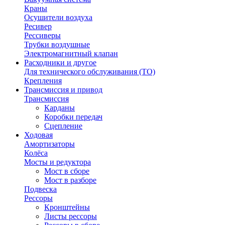
Краны
Осушители воздуха
Ресивер
Рессиверы
Трубки воздушные
Электромагнитный клапан
Расходники и другое
Для технического обслуживания (ТО)
Крепления
Трансмиссия и привод
Трансмиссия
Карданы
Коробки передач
Сцепление
Ходовая
Амортизаторы
Колёса
Мосты и редуктора
Мост в сборе
Мост в разборе
Подвеска
Рессоры
Кронштейны
Листы рессоры