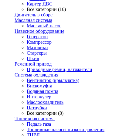
Картер ДВС
Все категории (16)
Двигатель в сборе
Масляная система
Масляный насос
Навесное оборудование
Генератор
Компрессор
Маховики
Стартеры
Шкив
Ременной привод
Приводные ремни, натяжители
Система охлаждения
Вентилятор (крыльчатка)
Вискомуфта
Водяная помпа
Интеркулер
Маслоохладитель
Патрубки
Все категории (8)
Топливная система
Педаль газа
Топливные насосы низкого давления
ТНВД