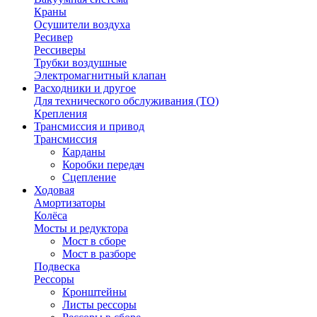
Краны
Осушители воздуха
Ресивер
Рессиверы
Трубки воздушные
Электромагнитный клапан
Расходники и другое
Для технического обслуживания (ТО)
Крепления
Трансмиссия и привод
Трансмиссия
Карданы
Коробки передач
Сцепление
Ходовая
Амортизаторы
Колёса
Мосты и редуктора
Мост в сборе
Мост в разборе
Подвеска
Рессоры
Кронштейны
Листы рессоры