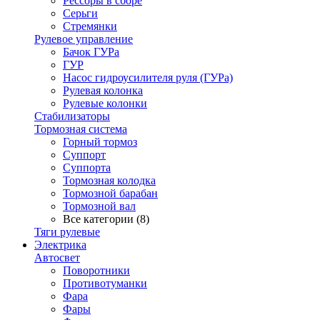
Рессоры в сборе
Серьги
Стремянки
Рулевое управление
Бачок ГУРа
ГУР
Насос гидроусилителя руля (ГУРа)
Рулевая колонка
Рулевые колонки
Стабилизаторы
Тормозная система
Горный тормоз
Суппорт
Суппорта
Тормозная колодка
Тормозной барабан
Тормозной вал
Все категории (8)
Тяги рулевые
Электрика
Автосвет
Поворотники
Противотуманки
Фара
Фары