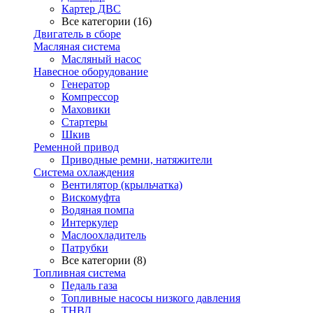
Картер ДВС
Все категории (16)
Двигатель в сборе
Масляная система
Масляный насос
Навесное оборудование
Генератор
Компрессор
Маховики
Стартеры
Шкив
Ременной привод
Приводные ремни, натяжители
Система охлаждения
Вентилятор (крыльчатка)
Вискомуфта
Водяная помпа
Интеркулер
Маслоохладитель
Патрубки
Все категории (8)
Топливная система
Педаль газа
Топливные насосы низкого давления
ТНВД