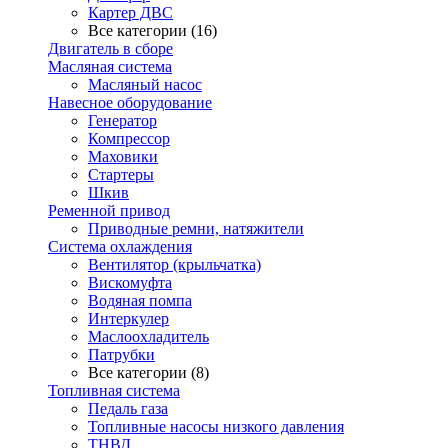
Картер ДВС
Все категории (16)
Двигатель в сборе
Масляная система
Масляный насос
Навесное оборудование
Генератор
Компрессор
Маховики
Стартеры
Шкив
Ременной привод
Приводные ремни, натяжители
Система охлаждения
Вентилятор (крыльчатка)
Вискомуфта
Водяная помпа
Интеркулер
Маслоохладитель
Патрубки
Все категории (8)
Топливная система
Педаль газа
Топливные насосы низкого давления
ТНВД