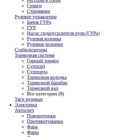
Рессоры в сборе
Серьги
Стремянки
Рулевое управление
Бачок ГУРа
ГУР
Насос гидроусилителя руля (ГУРа)
Рулевая колонка
Рулевые колонки
Стабилизаторы
Тормозная система
Горный тормоз
Суппорт
Суппорта
Тормозная колодка
Тормозной барабан
Тормозной вал
Все категории (8)
Тяги рулевые
Электрика
Автосвет
Поворотники
Противотуманки
Фара
Фары