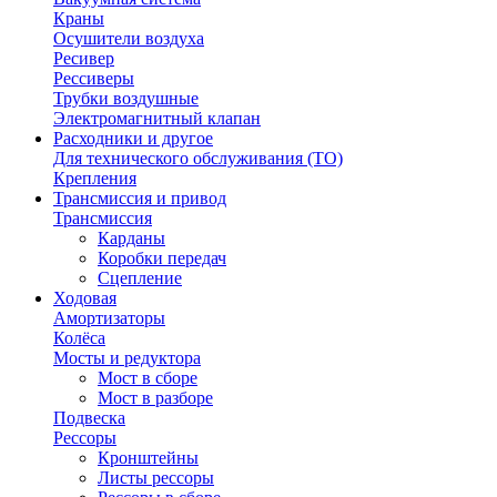
Краны
Осушители воздуха
Ресивер
Рессиверы
Трубки воздушные
Электромагнитный клапан
Расходники и другое
Для технического обслуживания (ТО)
Крепления
Трансмиссия и привод
Трансмиссия
Карданы
Коробки передач
Сцепление
Ходовая
Амортизаторы
Колёса
Мосты и редуктора
Мост в сборе
Мост в разборе
Подвеска
Рессоры
Кронштейны
Листы рессоры