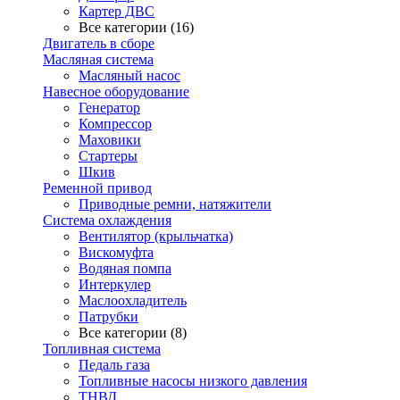
Картер ДВС
Все категории (16)
Двигатель в сборе
Масляная система
Масляный насос
Навесное оборудование
Генератор
Компрессор
Маховики
Стартеры
Шкив
Ременной привод
Приводные ремни, натяжители
Система охлаждения
Вентилятор (крыльчатка)
Вискомуфта
Водяная помпа
Интеркулер
Маслоохладитель
Патрубки
Все категории (8)
Топливная система
Педаль газа
Топливные насосы низкого давления
ТНВД