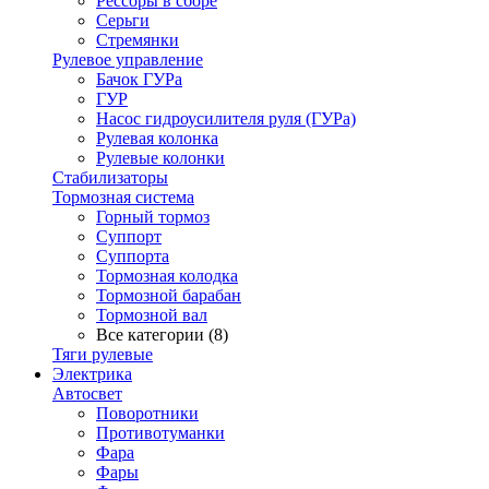
Рессоры в сборе
Серьги
Стремянки
Рулевое управление
Бачок ГУРа
ГУР
Насос гидроусилителя руля (ГУРа)
Рулевая колонка
Рулевые колонки
Стабилизаторы
Тормозная система
Горный тормоз
Суппорт
Суппорта
Тормозная колодка
Тормозной барабан
Тормозной вал
Все категории (8)
Тяги рулевые
Электрика
Автосвет
Поворотники
Противотуманки
Фара
Фары