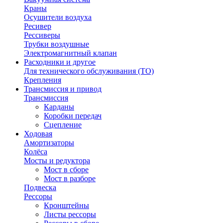
Краны
Осушители воздуха
Ресивер
Рессиверы
Трубки воздушные
Электромагнитный клапан
Расходники и другое
Для технического обслуживания (ТО)
Крепления
Трансмиссия и привод
Трансмиссия
Карданы
Коробки передач
Сцепление
Ходовая
Амортизаторы
Колёса
Мосты и редуктора
Мост в сборе
Мост в разборе
Подвеска
Рессоры
Кронштейны
Листы рессоры