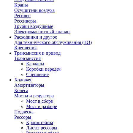
Краны
Осушители воздуха
Ресивер
Рессиверы
Трубки воздушные
Электромагнитный клапан
Расходники и другое
Для технического обслуживания (ТО)
Крепления
Трансмиссия и привод
Трансмиссия
Карданы
Коробки передач
Сцепление
Ходовая
Амортизаторы
Колёса
Мосты и редуктора
Мост в сборе
Мост в разборе
Подвеска
Рессоры
Кронштейны
Листы рессоры