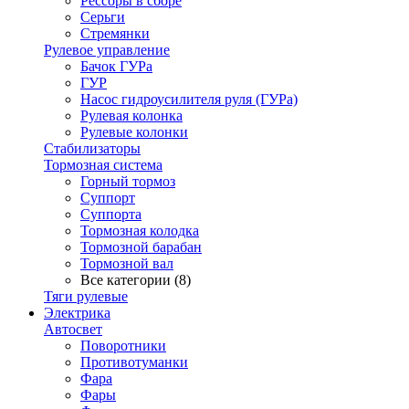
Рессоры в сборе
Серьги
Стремянки
Рулевое управление
Бачок ГУРа
ГУР
Насос гидроусилителя руля (ГУРа)
Рулевая колонка
Рулевые колонки
Стабилизаторы
Тормозная система
Горный тормоз
Суппорт
Суппорта
Тормозная колодка
Тормозной барабан
Тормозной вал
Все категории (8)
Тяги рулевые
Электрика
Автосвет
Поворотники
Противотуманки
Фара
Фары