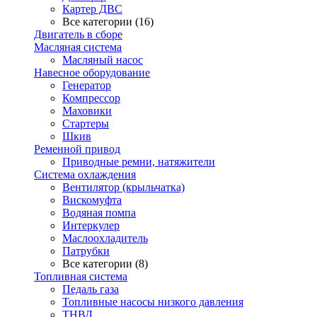
Картер ДВС
Все категории (16)
Двигатель в сборе
Масляная система
Масляный насос
Навесное оборудование
Генератор
Компрессор
Маховики
Стартеры
Шкив
Ременной привод
Приводные ремни, натяжители
Система охлаждения
Вентилятор (крыльчатка)
Вискомуфта
Водяная помпа
Интеркулер
Маслоохладитель
Патрубки
Все категории (8)
Топливная система
Педаль газа
Топливные насосы низкого давления
ТНВД