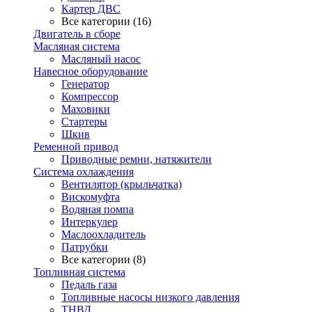
Картер ДВС
Все категории (16)
Двигатель в сборе
Масляная система
Масляный насос
Навесное оборудование
Генератор
Компрессор
Маховики
Стартеры
Шкив
Ременной привод
Приводные ремни, натяжители
Система охлаждения
Вентилятор (крыльчатка)
Вискомуфта
Водяная помпа
Интеркулер
Маслоохладитель
Патрубки
Все категории (8)
Топливная система
Педаль газа
Топливные насосы низкого давления
ТНВД