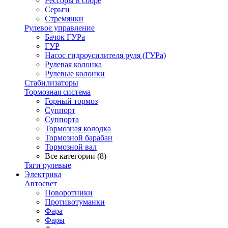
Рессоры в сборе
Серьги
Стремянки
Рулевое управление
Бачок ГУРа
ГУР
Насос гидроусилителя руля (ГУРа)
Рулевая колонка
Рулевые колонки
Стабилизаторы
Тормозная система
Горный тормоз
Суппорт
Суппорта
Тормозная колодка
Тормозной барабан
Тормозной вал
Все категории (8)
Тяги рулевые
Электрика
Автосвет
Поворотники
Противотуманки
Фара
Фары