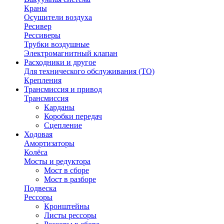
Краны
Осушители воздуха
Ресивер
Рессиверы
Трубки воздушные
Электромагнитный клапан
Расходники и другое
Для технического обслуживания (ТО)
Крепления
Трансмиссия и привод
Трансмиссия
Карданы
Коробки передач
Сцепление
Ходовая
Амортизаторы
Колёса
Мосты и редуктора
Мост в сборе
Мост в разборе
Подвеска
Рессоры
Кронштейны
Листы рессоры