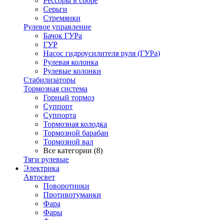
Рессоры в сборе
Серьги
Стремянки
Рулевое управление
Бачок ГУРа
ГУР
Насос гидроусилителя руля (ГУРа)
Рулевая колонка
Рулевые колонки
Стабилизаторы
Тормозная система
Горный тормоз
Суппорт
Суппорта
Тормозная колодка
Тормозной барабан
Тормозной вал
Все категории (8)
Тяги рулевые
Электрика
Автосвет
Поворотники
Противотуманки
Фара
Фары