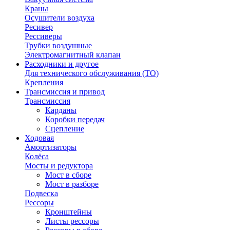
Краны
Осушители воздуха
Ресивер
Рессиверы
Трубки воздушные
Электромагнитный клапан
Расходники и другое
Для технического обслуживания (ТО)
Крепления
Трансмиссия и привод
Трансмиссия
Карданы
Коробки передач
Сцепление
Ходовая
Амортизаторы
Колёса
Мосты и редуктора
Мост в сборе
Мост в разборе
Подвеска
Рессоры
Кронштейны
Листы рессоры