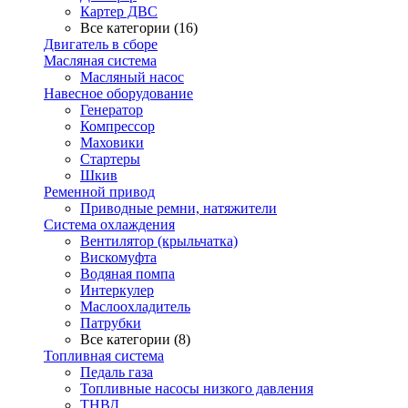
Картер ДВС
Все категории (16)
Двигатель в сборе
Масляная система
Масляный насос
Навесное оборудование
Генератор
Компрессор
Маховики
Стартеры
Шкив
Ременной привод
Приводные ремни, натяжители
Система охлаждения
Вентилятор (крыльчатка)
Вискомуфта
Водяная помпа
Интеркулер
Маслоохладитель
Патрубки
Все категории (8)
Топливная система
Педаль газа
Топливные насосы низкого давления
ТНВД