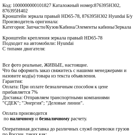
Код: 1000000000101827 Каталожный номер:876395H302,
876395H402
Кронштейн зеркала правый HD65-78, 876395H302 Hyundai Б/у
Производитель оригинала:
Категория: Запчасти/Кузов/Кабина/Элементы кабины/Зеркала
Кронштейн крепления зеркала правый HD65-78
Подходит на автомобили: Hyundai
С типами двигателя:
Все фото реальные, ЖИВЫЕ, настоящие.
Что бы оформить заказ свяжитесь с нашими менеджерами и
назовите код(ы) товара из текста объявления.
Гарантия:
Оплата: При оплате безналичным способом к цене
прибавляется 7%
Доставка: Отправляем транспортными компаниями
"СДЕК"; "Энергия"; "Деловые линии".
Оплата производится
по
наличному
и
безналичному
расчету.
Оперативная доставка до различных служб перевозки грузов
по России, таких как: