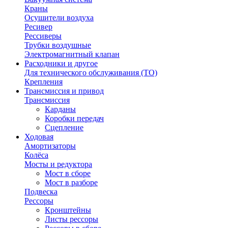
Краны
Осушители воздуха
Ресивер
Рессиверы
Трубки воздушные
Электромагнитный клапан
Расходники и другое
Для технического обслуживания (ТО)
Крепления
Трансмиссия и привод
Трансмиссия
Карданы
Коробки передач
Сцепление
Ходовая
Амортизаторы
Колёса
Мосты и редуктора
Мост в сборе
Мост в разборе
Подвеска
Рессоры
Кронштейны
Листы рессоры