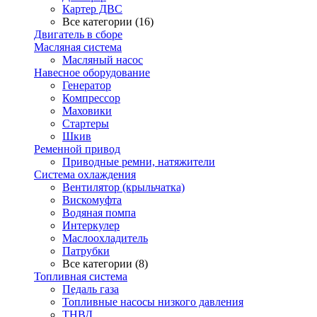
Картер ДВС
Все категории (16)
Двигатель в сборе
Масляная система
Масляный насос
Навесное оборудование
Генератор
Компрессор
Маховики
Стартеры
Шкив
Ременной привод
Приводные ремни, натяжители
Система охлаждения
Вентилятор (крыльчатка)
Вискомуфта
Водяная помпа
Интеркулер
Маслоохладитель
Патрубки
Все категории (8)
Топливная система
Педаль газа
Топливные насосы низкого давления
ТНВД