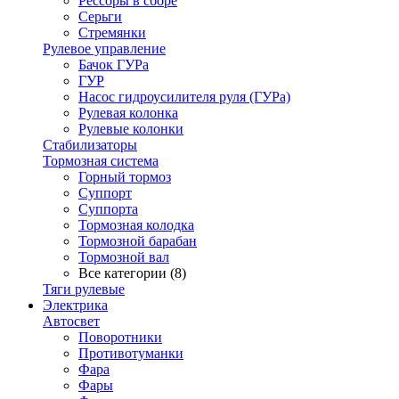
Рессоры в сборе
Серьги
Стремянки
Рулевое управление
Бачок ГУРа
ГУР
Насос гидроусилителя руля (ГУРа)
Рулевая колонка
Рулевые колонки
Стабилизаторы
Тормозная система
Горный тормоз
Суппорт
Суппорта
Тормозная колодка
Тормозной барабан
Тормозной вал
Все категории (8)
Тяги рулевые
Электрика
Автосвет
Поворотники
Противотуманки
Фара
Фары