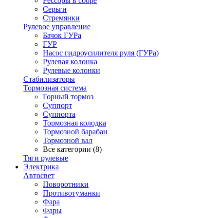
Рессоры в сборе
Серьги
Стремянки
Рулевое управление
Бачок ГУРа
ГУР
Насос гидроусилителя руля (ГУРа)
Рулевая колонка
Рулевые колонки
Стабилизаторы
Тормозная система
Горный тормоз
Суппорт
Суппорта
Тормозная колодка
Тормозной барабан
Тормозной вал
Все категории (8)
Тяги рулевые
Электрика
Автосвет
Поворотники
Противотуманки
Фара
Фары