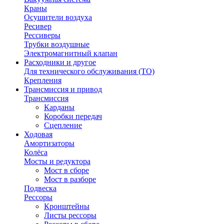
Краны
Осушители воздуха
Ресивер
Рессиверы
Трубки воздушные
Электромагнитный клапан
Расходники и другое
Для технического обслуживания (ТО)
Крепления
Трансмиссия и привод
Трансмиссия
Карданы
Коробки передач
Сцепление
Ходовая
Амортизаторы
Колёса
Мосты и редуктора
Мост в сборе
Мост в разборе
Подвеска
Рессоры
Кронштейны
Листы рессоры