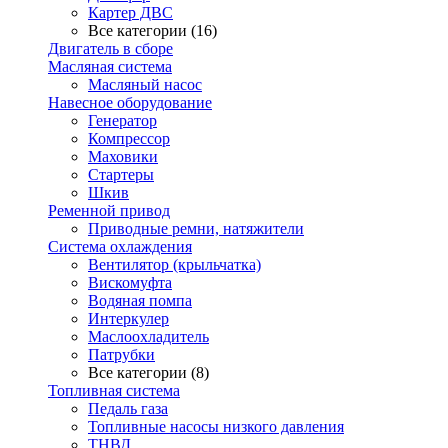
Картер ДВС
Все категории (16)
Двигатель в сборе
Масляная система
Масляный насос
Навесное оборудование
Генератор
Компрессор
Маховики
Стартеры
Шкив
Ременной привод
Приводные ремни, натяжители
Система охлаждения
Вентилятор (крыльчатка)
Вискомуфта
Водяная помпа
Интеркулер
Маслоохладитель
Патрубки
Все категории (8)
Топливная система
Педаль газа
Топливные насосы низкого давления
ТНВД