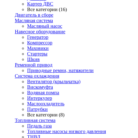
Картер ДВС
Все категории (16)
Двигатель в сборе
Масляная система
Масляный насос
Навесное оборудование
Генератор
Компрессор
Маховики
Стартеры
Шкив
Ременной привод
Приводные ремни, натяжители
Система охлаждения
Вентилятор (крыльчатка)
Вискомуфта
Водяная помпа
Интеркулер
Маслоохладитель
Патрубки
Все категории (8)
Топливная система
Педаль газа
Топливные насосы низкого давления
ТНВД