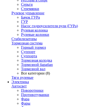
Рессоры в сборе
Серьги
Стремянки
Рулевое управление
Бачок ГУРа
ГУР
Насос гидроусилителя руля (ГУРа)
Рулевая колонка
Рулевые колонки
Стабилизаторы
Тормозная система
Горный тормоз
Суппорт
Суппорта
Тормозная колодка
Тормозной барабан
Тормозной вал
Все категории (8)
Тяги рулевые
Электрика
Автосвет
Поворотники
Противотуманки
Фара
Фары