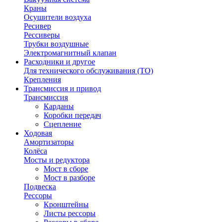
Краны
Осушители воздуха
Ресивер
Рессиверы
Трубки воздушные
Электромагнитный клапан
Расходники и другое
Для технического обслуживания (ТО)
Крепления
Трансмиссия и привод
Трансмиссия
Карданы
Коробки передач
Сцепление
Ходовая
Амортизаторы
Колёса
Мосты и редуктора
Мост в сборе
Мост в разборе
Подвеска
Рессоры
Кронштейны
Листы рессоры