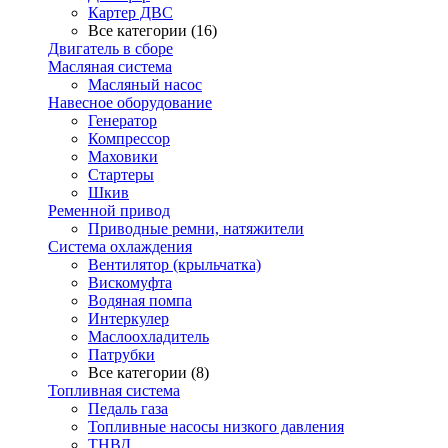
Картер ДВС
Все категории (16)
Двигатель в сборе
Масляная система
Масляный насос
Навесное оборудование
Генератор
Компрессор
Маховики
Стартеры
Шкив
Ременной привод
Приводные ремни, натяжители
Система охлаждения
Вентилятор (крыльчатка)
Вискомуфта
Водяная помпа
Интеркулер
Маслоохладитель
Патрубки
Все категории (8)
Топливная система
Педаль газа
Топливные насосы низкого давления
ТНВД