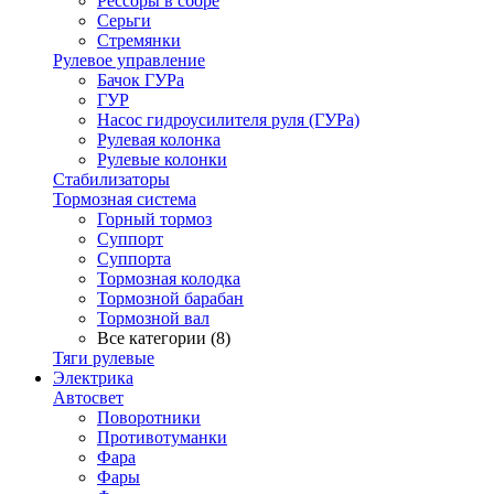
Рессоры в сборе
Серьги
Стремянки
Рулевое управление
Бачок ГУРа
ГУР
Насос гидроусилителя руля (ГУРа)
Рулевая колонка
Рулевые колонки
Стабилизаторы
Тормозная система
Горный тормоз
Суппорт
Суппорта
Тормозная колодка
Тормозной барабан
Тормозной вал
Все категории (8)
Тяги рулевые
Электрика
Автосвет
Поворотники
Противотуманки
Фара
Фары