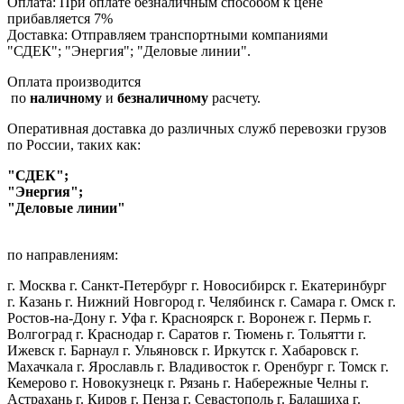
Оплата: При оплате безналичным способом к цене
прибавляется 7%
Доставка: Отправляем транспортными компаниями
"СДЕК"; "Энергия"; "Деловые линии".
Оплата производится
по
наличному
и
безналичному
расчету.
Оперативная доставка до различных служб перевозки грузов
по России, таких как:
"СДЕК";
"Энергия";
"Деловые линии"
по направлениям:
г. Москва г. Санкт-Петербург г. Новосибирск г. Екатеринбург
г. Казань г. Нижний Новгород г. Челябинск г. Самара г. Омск г.
Ростов-на-Дону г. Уфа г. Красноярск г. Воронеж г. Пермь г.
Волгоград г. Краснодар г. Саратов г. Тюмень г. Тольятти г.
Ижевск г. Барнаул г. Ульяновск г. Иркутск г. Хабаровск г.
Махачкала г. Ярославль г. Владивосток г. Оренбург г. Томск г.
Кемерово г. Новокузнецк г. Рязань г. Набережные Челны г.
Астрахань г. Киров г. Пенза г. Севастополь г. Балашиха г.