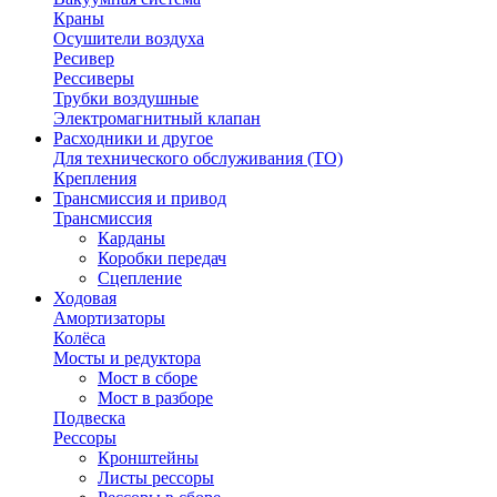
Краны
Осушители воздуха
Ресивер
Рессиверы
Трубки воздушные
Электромагнитный клапан
Расходники и другое
Для технического обслуживания (ТО)
Крепления
Трансмиссия и привод
Трансмиссия
Карданы
Коробки передач
Сцепление
Ходовая
Амортизаторы
Колёса
Мосты и редуктора
Мост в сборе
Мост в разборе
Подвеска
Рессоры
Кронштейны
Листы рессоры