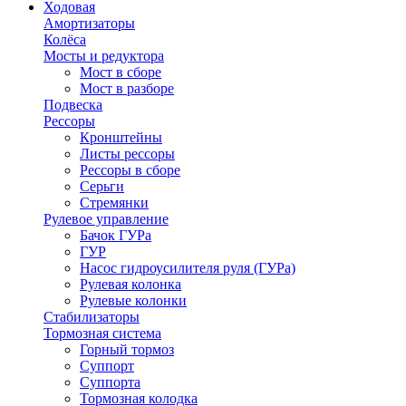
Ходовая
Амортизаторы
Колёса
Мосты и редуктора
Мост в сборе
Мост в разборе
Подвеска
Рессоры
Кронштейны
Листы рессоры
Рессоры в сборе
Серьги
Стремянки
Рулевое управление
Бачок ГУРа
ГУР
Насос гидроусилителя руля (ГУРа)
Рулевая колонка
Рулевые колонки
Стабилизаторы
Тормозная система
Горный тормоз
Суппорт
Суппорта
Тормозная колодка