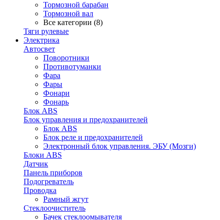
Тормозной барабан
Тормозной вал
Все категории (8)
Тяги рулевые
Электрика
Автосвет
Поворотники
Противотуманки
Фара
Фары
Фонари
Фонарь
Блок ABS
Блок управления и предохранителей
Блок ABS
Блок реле и предохранителей
Электронный блок управления. ЭБУ (Мозги)
Блоки ABS
Датчик
Панель приборов
Подогреватель
Проводка
Рамный жгут
Стеклоочиститель
Бачек стеклоомывателя