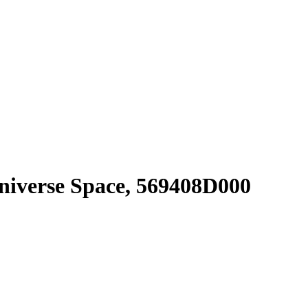
iverse Space, 569408D000