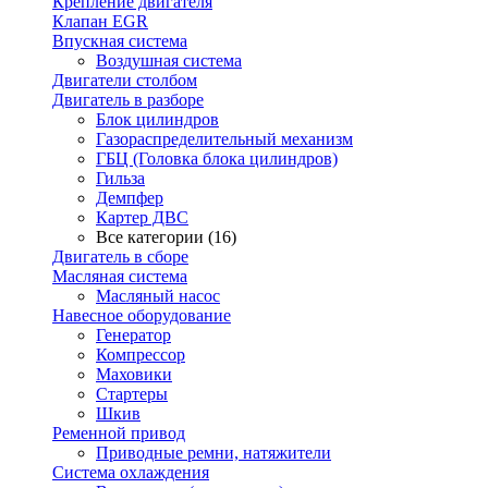
Крепление двигателя
Клапан EGR
Впускная система
Воздушная система
Двигатели столбом
Двигатель в разборе
Блок цилиндров
Газораспределительный механизм
ГБЦ (Головка блока цилиндров)
Гильза
Демпфер
Картер ДВС
Все категории (16)
Двигатель в сборе
Масляная система
Масляный насос
Навесное оборудование
Генератор
Компрессор
Маховики
Стартеры
Шкив
Ременной привод
Приводные ремни, натяжители
Система охлаждения