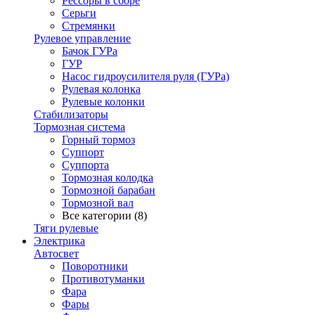
Рессоры в сборе
Серьги
Стремянки
Рулевое управление
Бачок ГУРа
ГУР
Насос гидроусилителя руля (ГУРа)
Рулевая колонка
Рулевые колонки
Стабилизаторы
Тормозная система
Горный тормоз
Суппорт
Суппорта
Тормозная колодка
Тормозной барабан
Тормозной вал
Все категории (8)
Тяги рулевые
Электрика
Автосвет
Поворотники
Противотуманки
Фара
Фары