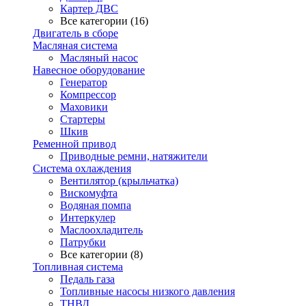
Картер ДВС
Все категории (16)
Двигатель в сборе
Масляная система
Масляный насос
Навесное оборудование
Генератор
Компрессор
Маховики
Стартеры
Шкив
Ременной привод
Приводные ремни, натяжители
Система охлаждения
Вентилятор (крыльчатка)
Вискомуфта
Водяная помпа
Интеркулер
Маслоохладитель
Патрубки
Все категории (8)
Топливная система
Педаль газа
Топливные насосы низкого давления
ТНВД