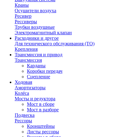
Краны
Осушители воздуха
Ресивер
Рессиверы
Трубки воздушные
Электромагнитный клапан
Расходники и другое
Для технического обслуживания (ТО)
Крепления
Трансмиссия и привод
Трансмиссия
Карданы
Коробки передач
Сцепление
Ходовая
Амортизаторы
Колёса
Мосты и редуктора
Мост в сборе
Мост в разборе
Подвеска
Рессоры
Кронштейны
Листы рессоры