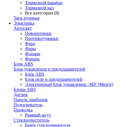
Тормозной барабан
Тормозной вал
Все категории (8)
Тяги рулевые
Электрика
Автосвет
Поворотники
Противотуманки
Фара
Фары
Фонари
Фонарь
Блок ABS
Блок управления и предохранителей
Блок ABS
Блок реле и предохранителей
Электронный блок управления. ЭБУ (Мозги)
Блоки ABS
Датчик
Панель приборов
Подогреватель
Проводка
Рамный жгут
Стеклоочиститель
Бачек стеклоомывателя