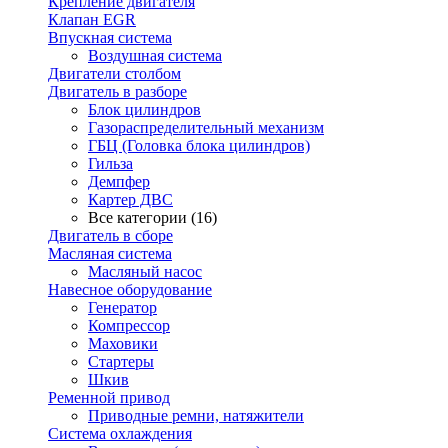
Крепление двигателя
Клапан EGR
Впускная система
Воздушная система
Двигатели столбом
Двигатель в разборе
Блок цилиндров
Газораспределительный механизм
ГБЦ (Головка блока цилиндров)
Гильза
Демпфер
Картер ДВС
Все категории (16)
Двигатель в сборе
Масляная система
Масляный насос
Навесное оборудование
Генератор
Компрессор
Маховики
Стартеры
Шкив
Ременной привод
Приводные ремни, натяжители
Система охлаждения