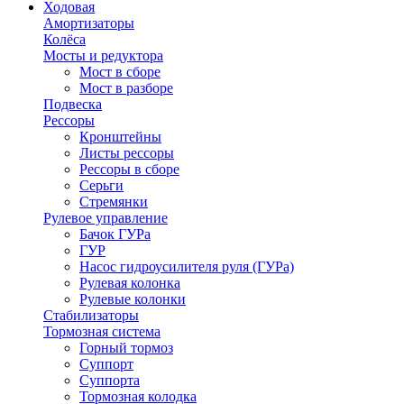
Ходовая
Амортизаторы
Колёса
Мосты и редуктора
Мост в сборе
Мост в разборе
Подвеска
Рессоры
Кронштейны
Листы рессоры
Рессоры в сборе
Серьги
Стремянки
Рулевое управление
Бачок ГУРа
ГУР
Насос гидроусилителя руля (ГУРа)
Рулевая колонка
Рулевые колонки
Стабилизаторы
Тормозная система
Горный тормоз
Суппорт
Суппорта
Тормозная колодка