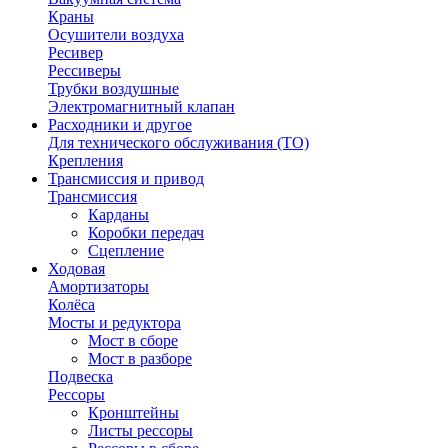
Краны
Осушители воздуха
Ресивер
Рессиверы
Трубки воздушные
Электромагнитный клапан
Расходники и другое
Для технического обслуживания (ТО)
Крепления
Трансмиссия и привод
Трансмиссия
Карданы
Коробки передач
Сцепление
Ходовая
Амортизаторы
Колёса
Мосты и редуктора
Мост в сборе
Мост в разборе
Подвеска
Рессоры
Кронштейны
Листы рессоры