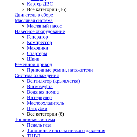
Картер ДВС
Все категории (16)
Двигатель в сборе
Масляная система
Масляный насос
Навесное оборудование
Генератор
Компрессор
Маховики
Стартеры
Шкив
Ременной привод
Приводные ремни, натяжители
Система охлаждения
Вентилятор (крыльчатка)
Вискомуфта
Водяная помпа
Интеркулер
Маслоохладитель
Патрубки
Все категории (8)
Топливная система
Педаль газа
Топливные насосы низкого давления
ТНВД