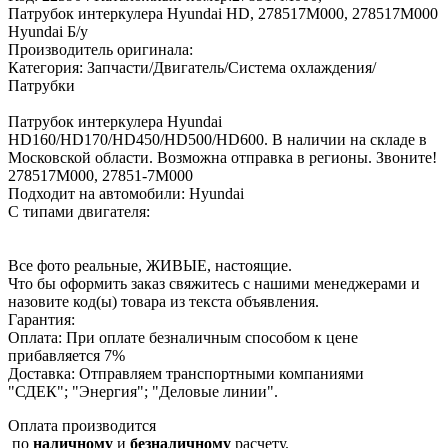
Патрубок интеркулера Hyundai HD, 278517M000, 278517M000
Hyundai Б/у
Производитель оригинала:
Категория: Запчасти/Двигатель/Система охлаждения/
Патрубки
Патрубок интеркулера Hyundai
HD160/HD170/HD450/HD500/HD600. В наличии на складе в
Московской области. Возможна отправка в регионы. Звоните!
278517M000, 27851-7M000
Подходит на автомобили: Hyundai
С типами двигателя:
Все фото реальные, ЖИВЫЕ, настоящие.
Что бы оформить заказ свяжитесь с нашими менеджерами и
назовите код(ы) товара из текста объявления.
Гарантия:
Оплата: При оплате безналичным способом к цене
прибавляется 7%
Доставка: Отправляем транспортными компаниями
"СДЕК"; "Энергия"; "Деловые линии".
Оплата производится
по
наличному
и
безналичному
расчету.