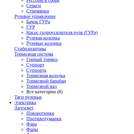
Рессоры в сборе
Серьги
Стремянки
Рулевое управление
Бачок ГУРа
ГУР
Насос гидроусилителя руля (ГУРа)
Рулевая колонка
Рулевые колонки
Стабилизаторы
Тормозная система
Горный тормоз
Суппорт
Суппорта
Тормозная колодка
Тормозной барабан
Тормозной вал
Все категории (8)
Тяги рулевые
Электрика
Автосвет
Поворотники
Противотуманки
Фара
Фары