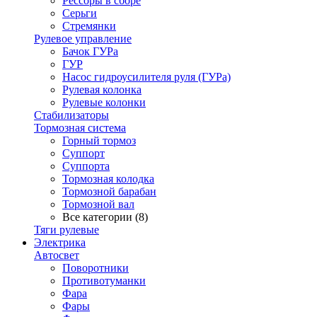
Рессоры в сборе
Серьги
Стремянки
Рулевое управление
Бачок ГУРа
ГУР
Насос гидроусилителя руля (ГУРа)
Рулевая колонка
Рулевые колонки
Стабилизаторы
Тормозная система
Горный тормоз
Суппорт
Суппорта
Тормозная колодка
Тормозной барабан
Тормозной вал
Все категории (8)
Тяги рулевые
Электрика
Автосвет
Поворотники
Противотуманки
Фара
Фары