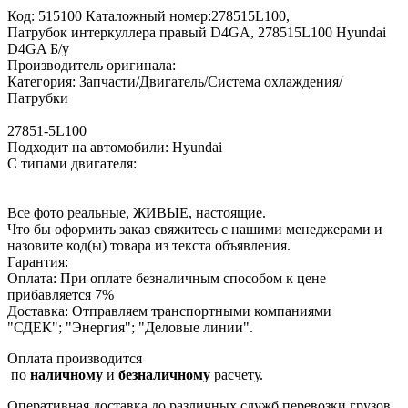
Код: 515100 Каталожный номер:278515L100,
Патрубок интеркуллера правый D4GA, 278515L100 Hyundai
D4GA Б/у
Производитель оригинала:
Категория: Запчасти/Двигатель/Система охлаждения/
Патрубки
27851-5L100
Подходит на автомобили: Hyundai
С типами двигателя:
Все фото реальные, ЖИВЫЕ, настоящие.
Что бы оформить заказ свяжитесь с нашими менеджерами и
назовите код(ы) товара из текста объявления.
Гарантия:
Оплата: При оплате безналичным способом к цене
прибавляется 7%
Доставка: Отправляем транспортными компаниями
"СДЕК"; "Энергия"; "Деловые линии".
Оплата производится
по
наличному
и
безналичному
расчету.
Оперативная доставка до различных служб перевозки грузов