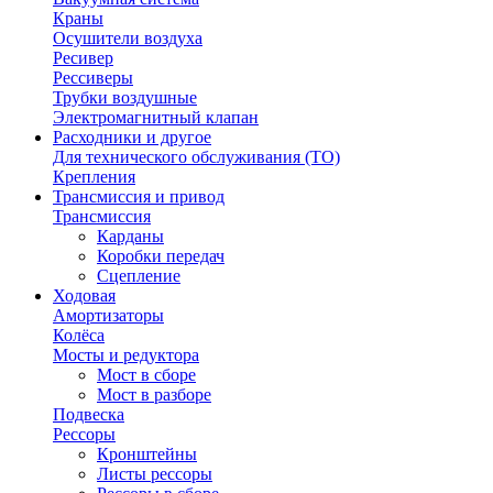
Краны
Осушители воздуха
Ресивер
Рессиверы
Трубки воздушные
Электромагнитный клапан
Расходники и другое
Для технического обслуживания (ТО)
Крепления
Трансмиссия и привод
Трансмиссия
Карданы
Коробки передач
Сцепление
Ходовая
Амортизаторы
Колёса
Мосты и редуктора
Мост в сборе
Мост в разборе
Подвеска
Рессоры
Кронштейны
Листы рессоры