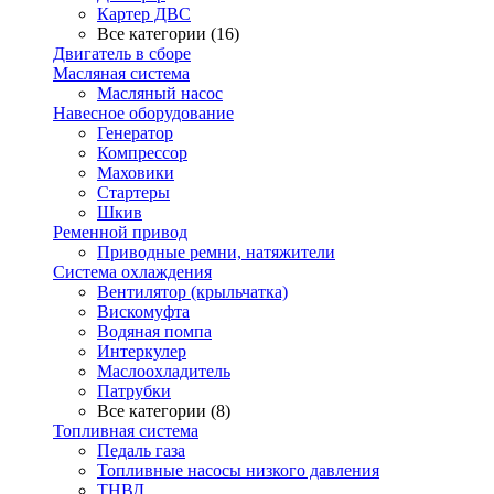
Картер ДВС
Все категории (16)
Двигатель в сборе
Масляная система
Масляный насос
Навесное оборудование
Генератор
Компрессор
Маховики
Стартеры
Шкив
Ременной привод
Приводные ремни, натяжители
Система охлаждения
Вентилятор (крыльчатка)
Вискомуфта
Водяная помпа
Интеркулер
Маслоохладитель
Патрубки
Все категории (8)
Топливная система
Педаль газа
Топливные насосы низкого давления
ТНВД