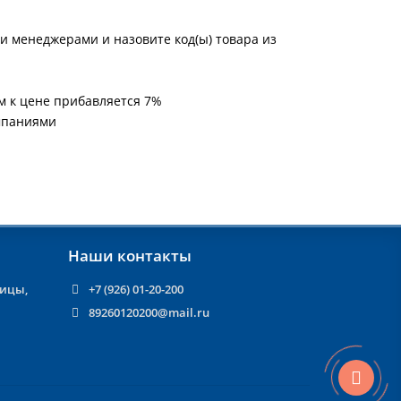
и менеджерами и назовите код(ы) товара из
м к цене прибавляется 7%
мпаниями
Наши контакты
ницы,
+7 (926) 01-20-200
89260120200@mail.ru