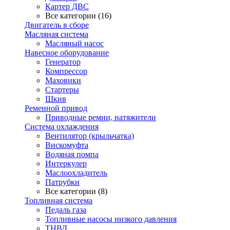
Картер ДВС
Все категории (16)
Двигатель в сборе
Масляная система
Масляный насос
Навесное оборудование
Генератор
Компрессор
Маховики
Стартеры
Шкив
Ременной привод
Приводные ремни, натяжители
Система охлаждения
Вентилятор (крыльчатка)
Вискомуфта
Водяная помпа
Интеркулер
Маслоохладитель
Патрубки
Все категории (8)
Топливная система
Педаль газа
Топливные насосы низкого давления
ТНВД