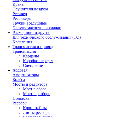
Краны
Осушители воздуха
Ресивер
Рессиверы
Трубки воздушные
Электромагнитный клапан
Расходники и другое
Для технического обслуживания (ТО)
Крепления
Трансмиссия и привод
Трансмиссия
Карданы
Коробки передач
Сцепление
Ходовая
Амортизаторы
Колёса
Мосты и редуктора
Мост в сборе
Мост в разборе
Подвеска
Рессоры
Кронштейны
Листы рессоры