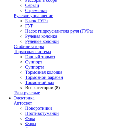
Рессоры в сборе
Серьги
Стремянки
Рулевое управление
Бачок ГУРа
ГУР
Насос гидроусилителя руля (ГУРа)
Рулевая колонка
Рулевые колонки
Стабилизаторы
Тормозная система
Горный тормоз
Суппорт
Суппорта
Тормозная колодка
Тормозной барабан
Тормозной вал
Все категории (8)
Тяги рулевые
Электрика
Автосвет
Поворотники
Противотуманки
Фара
Фары