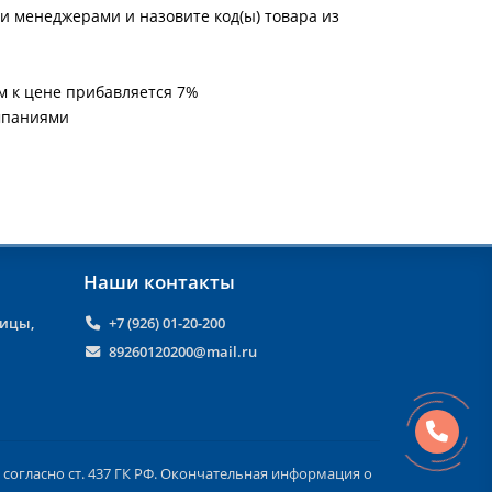
и менеджерами и назовите код(ы) товара из
м к цене прибавляется 7%
мпаниями
Наши контакты
ницы,
+7 (926) 01-20-200
89260120200@mail.ru
согласно ст. 437 ГК РФ. Окончательная информация о