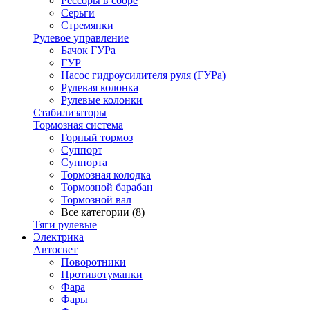
Рессоры в сборе
Серьги
Стремянки
Рулевое управление
Бачок ГУРа
ГУР
Насос гидроусилителя руля (ГУРа)
Рулевая колонка
Рулевые колонки
Стабилизаторы
Тормозная система
Горный тормоз
Суппорт
Суппорта
Тормозная колодка
Тормозной барабан
Тормозной вал
Все категории (8)
Тяги рулевые
Электрика
Автосвет
Поворотники
Противотуманки
Фара
Фары