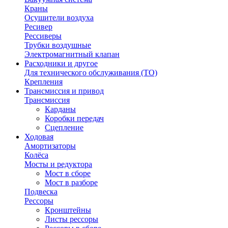
Краны
Осушители воздуха
Ресивер
Рессиверы
Трубки воздушные
Электромагнитный клапан
Расходники и другое
Для технического обслуживания (ТО)
Крепления
Трансмиссия и привод
Трансмиссия
Карданы
Коробки передач
Сцепление
Ходовая
Амортизаторы
Колёса
Мосты и редуктора
Мост в сборе
Мост в разборе
Подвеска
Рессоры
Кронштейны
Листы рессоры