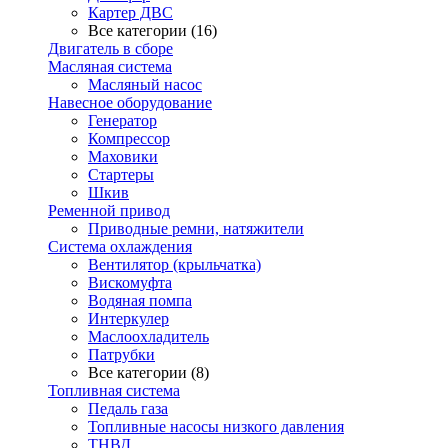
Картер ДВС
Все категории (16)
Двигатель в сборе
Масляная система
Масляный насос
Навесное оборудование
Генератор
Компрессор
Маховики
Стартеры
Шкив
Ременной привод
Приводные ремни, натяжители
Система охлаждения
Вентилятор (крыльчатка)
Вискомуфта
Водяная помпа
Интеркулер
Маслоохладитель
Патрубки
Все категории (8)
Топливная система
Педаль газа
Топливные насосы низкого давления
ТНВД