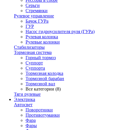
Рессоры в сборе
Серьги
Стремянки
Рулевое управление
Бачок ГУРа
ГУР
Насос гидроусилителя руля (ГУРа)
Рулевая колонка
Рулевые колонки
Стабилизаторы
Тормозная система
Горный тормоз
Суппорт
Суппорта
Тормозная колодка
Тормозной барабан
Тормозной вал
Все категории (8)
Тяги рулевые
Электрика
Автосвет
Поворотники
Противотуманки
Фара
Фары