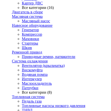
Картер ДВС
Все категории (16)
Двигатель в сборе
Масляная система
Масляный насос
Навесное оборудование
Генератор
Компрессор
Маховики
Стартеры
Шкив
Ременной привод
Приводные ремни, натяжители
Система охлаждения
Вентилятор (крыльчатка)
Вискомуфта
Водяная помпа
Интеркулер
Маслоохладитель
Патрубки
Все категории (8)
Топливная система
Педаль газа
Топливные насосы низкого давления
ТНВД