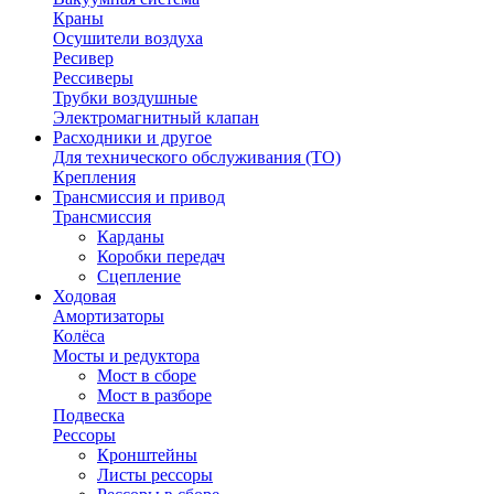
Краны
Осушители воздуха
Ресивер
Рессиверы
Трубки воздушные
Электромагнитный клапан
Расходники и другое
Для технического обслуживания (ТО)
Крепления
Трансмиссия и привод
Трансмиссия
Карданы
Коробки передач
Сцепление
Ходовая
Амортизаторы
Колёса
Мосты и редуктора
Мост в сборе
Мост в разборе
Подвеска
Рессоры
Кронштейны
Листы рессоры