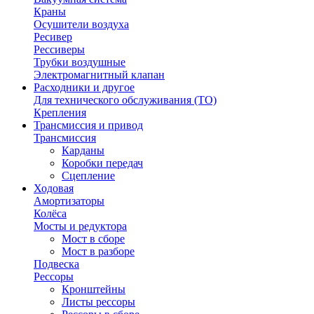
Краны
Осушители воздуха
Ресивер
Рессиверы
Трубки воздушные
Электромагнитный клапан
Расходники и другое
Для технического обслуживания (ТО)
Крепления
Трансмиссия и привод
Трансмиссия
Карданы
Коробки передач
Сцепление
Ходовая
Амортизаторы
Колёса
Мосты и редуктора
Мост в сборе
Мост в разборе
Подвеска
Рессоры
Кронштейны
Листы рессоры