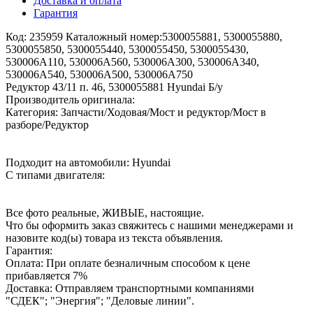
Доставка и оплата
Гарантия
Код: 235959 Каталожный номер:5300055881, 5300055880,
5300055850, 5300055440, 5300055450, 5300055430,
530006A110, 530006A560, 530006A300, 530006A340,
530006A540, 530006A500, 530006A750
Редуктор 43/11 п. 46, 5300055881 Hyundai Б/у
Производитель оригинала:
Категория: Запчасти/Ходовая/Мост и редуктор/Мост в
разборе/Редуктор
Подходит на автомобили: Hyundai
С типами двигателя:
Все фото реальные, ЖИВЫЕ, настоящие.
Что бы оформить заказ свяжитесь с нашими менеджерами и
назовите код(ы) товара из текста объявления.
Гарантия:
Оплата: При оплате безналичным способом к цене
прибавляется 7%
Доставка: Отправляем транспортными компаниями
"СДЕК"; "Энергия"; "Деловые линии".