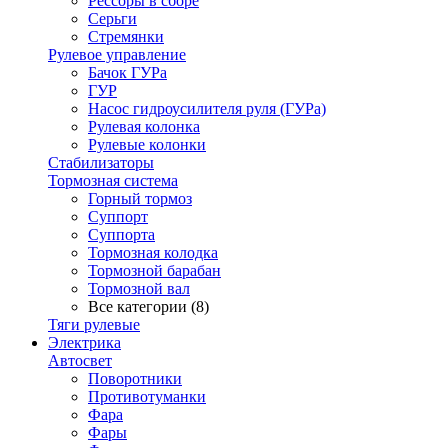
Рессоры в сборе
Серьги
Стремянки
Рулевое управление
Бачок ГУРа
ГУР
Насос гидроусилителя руля (ГУРа)
Рулевая колонка
Рулевые колонки
Стабилизаторы
Тормозная система
Горный тормоз
Суппорт
Суппорта
Тормозная колодка
Тормозной барабан
Тормозной вал
Все категории (8)
Тяги рулевые
Электрика
Автосвет
Поворотники
Противотуманки
Фара
Фары