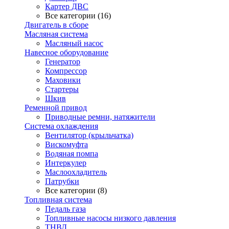
Картер ДВС
Все категории (16)
Двигатель в сборе
Масляная система
Масляный насос
Навесное оборудование
Генератор
Компрессор
Маховики
Стартеры
Шкив
Ременной привод
Приводные ремни, натяжители
Система охлаждения
Вентилятор (крыльчатка)
Вискомуфта
Водяная помпа
Интеркулер
Маслоохладитель
Патрубки
Все категории (8)
Топливная система
Педаль газа
Топливные насосы низкого давления
ТНВД