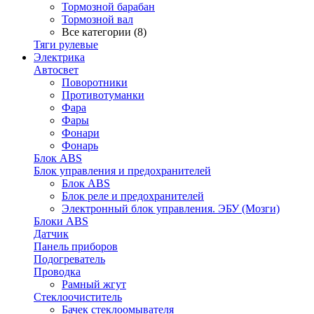
Тормозной барабан
Тормозной вал
Все категории (8)
Тяги рулевые
Электрика
Автосвет
Поворотники
Противотуманки
Фара
Фары
Фонари
Фонарь
Блок ABS
Блок управления и предохранителей
Блок ABS
Блок реле и предохранителей
Электронный блок управления. ЭБУ (Мозги)
Блоки ABS
Датчик
Панель приборов
Подогреватель
Проводка
Рамный жгут
Стеклоочиститель
Бачек стеклоомывателя