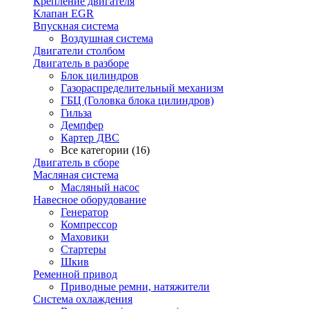
Крепление двигателя
Клапан EGR
Впускная система
Воздушная система
Двигатели столбом
Двигатель в разборе
Блок цилиндров
Газораспределительный механизм
ГБЦ (Головка блока цилиндров)
Гильза
Демпфер
Картер ДВС
Все категории (16)
Двигатель в сборе
Масляная система
Масляный насос
Навесное оборудование
Генератор
Компрессор
Маховики
Стартеры
Шкив
Ременной привод
Приводные ремни, натяжители
Система охлаждения