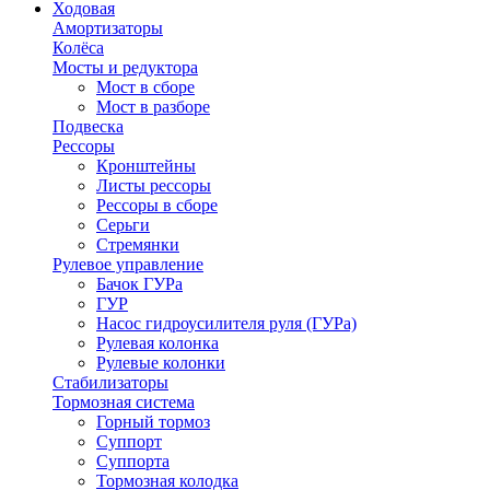
Ходовая
Амортизаторы
Колёса
Мосты и редуктора
Мост в сборе
Мост в разборе
Подвеска
Рессоры
Кронштейны
Листы рессоры
Рессоры в сборе
Серьги
Стремянки
Рулевое управление
Бачок ГУРа
ГУР
Насос гидроусилителя руля (ГУРа)
Рулевая колонка
Рулевые колонки
Стабилизаторы
Тормозная система
Горный тормоз
Суппорт
Суппорта
Тормозная колодка