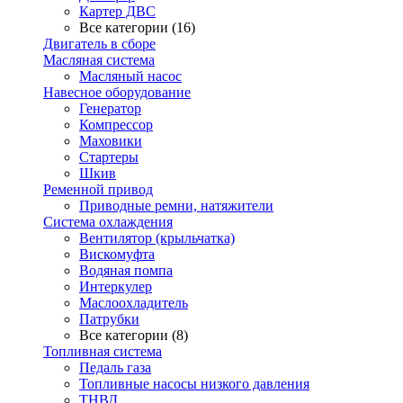
Картер ДВС
Все категории (16)
Двигатель в сборе
Масляная система
Масляный насос
Навесное оборудование
Генератор
Компрессор
Маховики
Стартеры
Шкив
Ременной привод
Приводные ремни, натяжители
Система охлаждения
Вентилятор (крыльчатка)
Вискомуфта
Водяная помпа
Интеркулер
Маслоохладитель
Патрубки
Все категории (8)
Топливная система
Педаль газа
Топливные насосы низкого давления
ТНВД