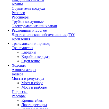
Краны
Осушители воздуха
Ресивер
Рессиверы
Трубки воздушные
Электромагнитный клапан
Расходники и другое
Для технического обслуживания (ТО)
Крепления
Трансмиссия и привод
Трансмиссия
Карданы
Коробки передач
Сцепление
Ходовая
Амортизаторы
Колёса
Мосты и редуктора
Мост в сборе
Мост в разборе
Подвеска
Рессоры
Кронштейны
Листы рессоры