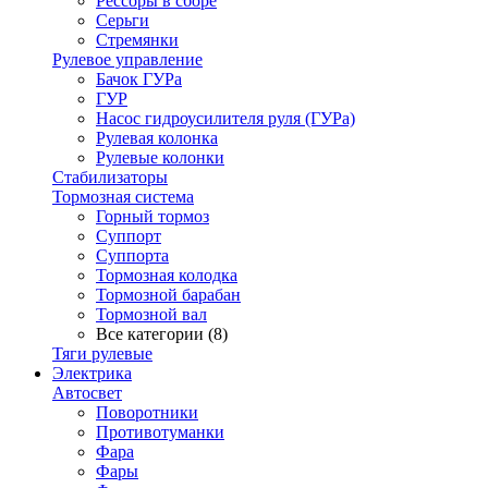
Рессоры в сборе
Серьги
Стремянки
Рулевое управление
Бачок ГУРа
ГУР
Насос гидроусилителя руля (ГУРа)
Рулевая колонка
Рулевые колонки
Стабилизаторы
Тормозная система
Горный тормоз
Суппорт
Суппорта
Тормозная колодка
Тормозной барабан
Тормозной вал
Все категории (8)
Тяги рулевые
Электрика
Автосвет
Поворотники
Противотуманки
Фара
Фары