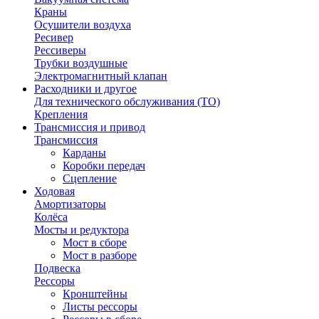
Краны
Осушители воздуха
Ресивер
Рессиверы
Трубки воздушные
Электромагнитный клапан
Расходники и другое
Для технического обслуживания (ТО)
Крепления
Трансмиссия и привод
Трансмиссия
Карданы
Коробки передач
Сцепление
Ходовая
Амортизаторы
Колёса
Мосты и редуктора
Мост в сборе
Мост в разборе
Подвеска
Рессоры
Кронштейны
Листы рессоры