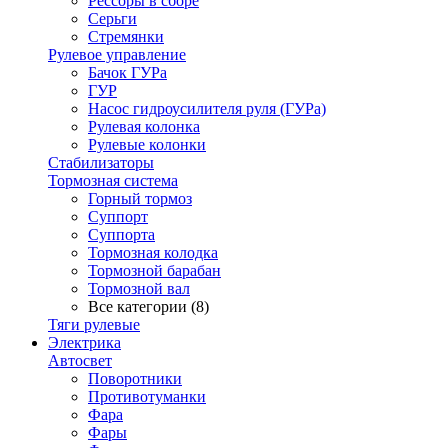
Рессоры в сборе
Серьги
Стремянки
Рулевое управление
Бачок ГУРа
ГУР
Насос гидроусилителя руля (ГУРа)
Рулевая колонка
Рулевые колонки
Стабилизаторы
Тормозная система
Горный тормоз
Суппорт
Суппорта
Тормозная колодка
Тормозной барабан
Тормозной вал
Все категории (8)
Тяги рулевые
Электрика
Автосвет
Поворотники
Противотуманки
Фара
Фары