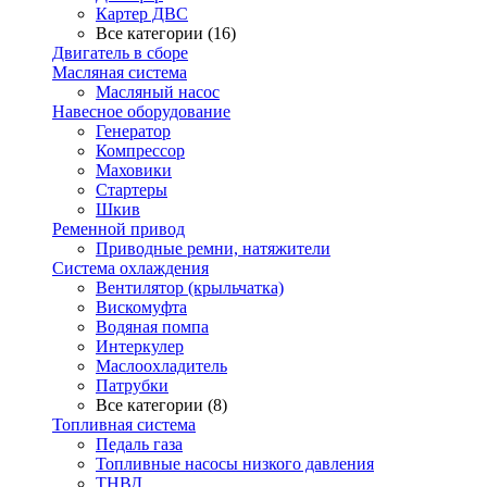
Картер ДВС
Все категории (16)
Двигатель в сборе
Масляная система
Масляный насос
Навесное оборудование
Генератор
Компрессор
Маховики
Стартеры
Шкив
Ременной привод
Приводные ремни, натяжители
Система охлаждения
Вентилятор (крыльчатка)
Вискомуфта
Водяная помпа
Интеркулер
Маслоохладитель
Патрубки
Все категории (8)
Топливная система
Педаль газа
Топливные насосы низкого давления
ТНВД