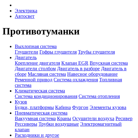
Электрика
Автосвет
Противотуманки
Выхлопная система
Глушители
Гофры глушителя
Трубы глушителя
Двигатель
Крепление двигателя
Клапан EGR
Впускная система
Двигатели столбом
Двигатель в разборе
Двигатель в
сборе
Масляная система
Навесное оборудование
Ременной привод
Система охлаждения
Топливная
система
Климатическая система
Система кондиционирования
Система отопления
Кузов
Будки, платформы
Кабина
Фургон
Элементы кузова
Пневматическая система
Вакуумная система
Краны
Осушители воздуха
Ресивер
Рессиверы
Трубки воздушные
Электромагнитный
клапан
Расходники и другое