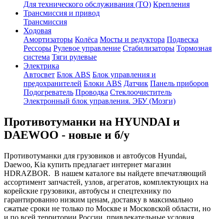
Для технического обслуживания (ТО)
Крепления
Трансмиссия и привод
Трансмиссия
Ходовая
Амортизаторы
Колёса
Мосты и редуктора
Подвеска
Рессоры
Рулевое управление
Стабилизаторы
Тормозная
система
Тяги рулевые
Электрика
Автосвет
Блок ABS
Блок управления и
предохранителей
Блоки ABS
Датчик
Панель приборов
Подогреватель
Проводка
Стеклоочиститель
Электронный блок управления. ЭБУ (Мозги)
Противотуманки на HYUNDAI и
DAEWOO - новые и б/у
Противотуманки для грузовиков и автобусов Hyundai,
Daewoo, Kia купить предлагает интернет магазин
HDRAZBOR. В нашем каталоге вы найдете впечатляющий
ассортимент запчастей, узлов, агрегатов, комплектующих на
корейские грузовики, автобусы и спецтехнику по
гарантированно низким ценам, доставку в максимально
сжатые сроки не только по Москве и Московской области, но
и по всей территории России, привлекательные условия