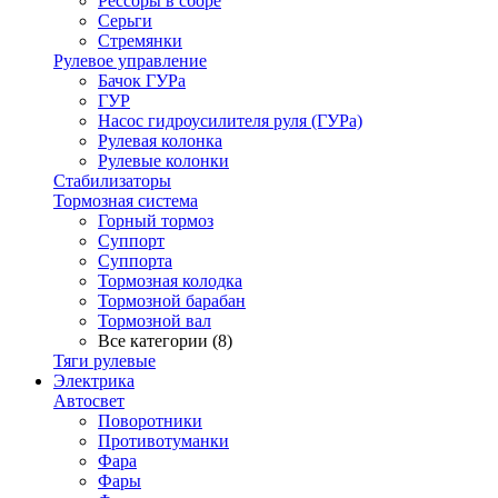
Рессоры в сборе
Серьги
Стремянки
Рулевое управление
Бачок ГУРа
ГУР
Насос гидроусилителя руля (ГУРа)
Рулевая колонка
Рулевые колонки
Стабилизаторы
Тормозная система
Горный тормоз
Суппорт
Суппорта
Тормозная колодка
Тормозной барабан
Тормозной вал
Все категории (8)
Тяги рулевые
Электрика
Автосвет
Поворотники
Противотуманки
Фара
Фары