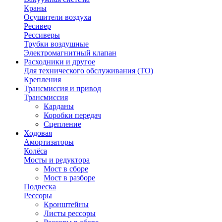
Краны
Осушители воздуха
Ресивер
Рессиверы
Трубки воздушные
Электромагнитный клапан
Расходники и другое
Для технического обслуживания (ТО)
Крепления
Трансмиссия и привод
Трансмиссия
Карданы
Коробки передач
Сцепление
Ходовая
Амортизаторы
Колёса
Мосты и редуктора
Мост в сборе
Мост в разборе
Подвеска
Рессоры
Кронштейны
Листы рессоры