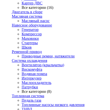
Картер ДВС
Все категории (16)
Двигатель в сборе
Масляная система
Масляный насос
Навесное оборудование
Генератор
Компрессор
Маховики
Стартеры
Шкив
Ременной привод
Приводные ремни, натяжители
Система охлаждения
Вентилятор (крыльчатка)
Вискомуфта
Водяная помпа
Интеркулер
Маслоохладитель
Патрубки
Все категории (8)
Топливная система
Педаль газа
Топливные насосы низкого давления
ТНВД